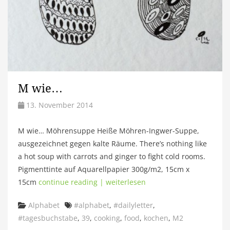
M wie…
13. November 2014
M wie… Möhrensuppe Heiße Möhren-Ingwer-Suppe,
ausgezeichnet gegen kalte Räume. There’s nothing like
a hot soup with carrots and ginger to fight cold rooms.
Pigmenttinte auf Aquarellpapier 300g/m2, 15cm x
15cm
continue reading | weiterlesen
Categories
Tags
Alphabet
#alphabet
,
#dailyletter
,
#tagesbuchstabe
,
39
,
cooking
,
food
,
kochen
,
M2