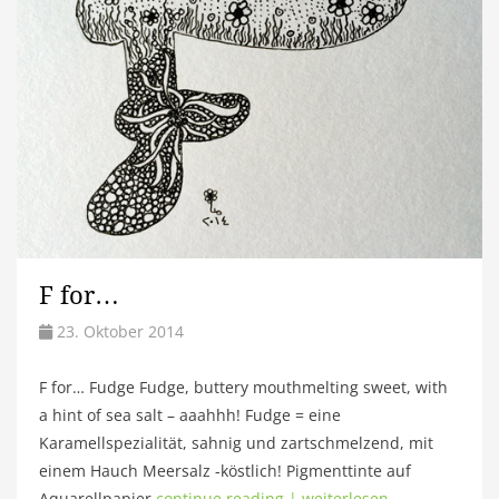
F for…
23. Oktober 2014
F for… Fudge Fudge, buttery mouthmelting sweet, with
a hint of sea salt – aaahhh! Fudge = eine
Karamellspezialität, sahnig und zartschmelzend, mit
einem Hauch Meersalz -köstlich! Pigmenttinte auf
Aquarellpapier
continue reading | weiterlesen