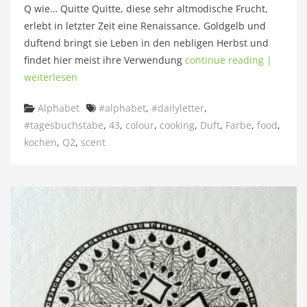
Q wie… Quitte Quitte, diese sehr altmodische Frucht,
erlebt in letzter Zeit eine Renaissance. Goldgelb und
duftend bringt sie Leben in den nebligen Herbst und
findet hier meist ihre Verwendung
continue reading |
weiterlesen
Categories
Tags
Alphabet
#alphabet
,
#dailyletter
,
#tagesbuchstabe
,
43
,
colour
,
cooking
,
Duft
,
Farbe
,
food
,
kochen
,
Q2
,
scent