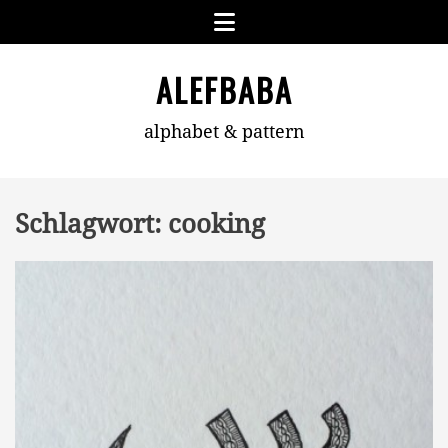
Skip
Menu
to
content
ALEFBABA
alphabet & pattern
Schlagwort:
cooking