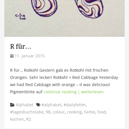
R für…
11. Januar 2015
R für… Rotkohl Gestern gab es Rotkohl mit frischen
Orangen. Sehr lecker! Rotkohl = Red Cabbage Yesterday
we had Red Cabbage with orange – it was delicious!
Pigmenttinte auf
continue reading | weiterlesen
Categories
Tags
Alphabet
#alphabet
,
#dailyletter
,
#tagesbuchstabe
,
98
,
colour
,
cooking
,
Farbe
,
food
,
kochen
,
R2