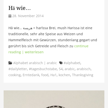
Hā wie…
28. November 2014
Hā wie… هريسة = harīssa Brei, mush Harissa ist eine
traditionelle, sehr alte Speise aus Weizen und
Hammelfleisch mit Gewürzen, stundenlang gegart und
gerührt bis sich Getreide und Fleisch zu
continue
reading | weiterlesen
Categories
Tags
Alphabet arabisch | arabic
#alphabet
,
#dailyletter
,
#tagesbuchstabe
,
54
,
arabic
,
arabisch
,
cooking
,
Erntedank
,
food
,
Ha1
,
kochen
,
Thanksgiving