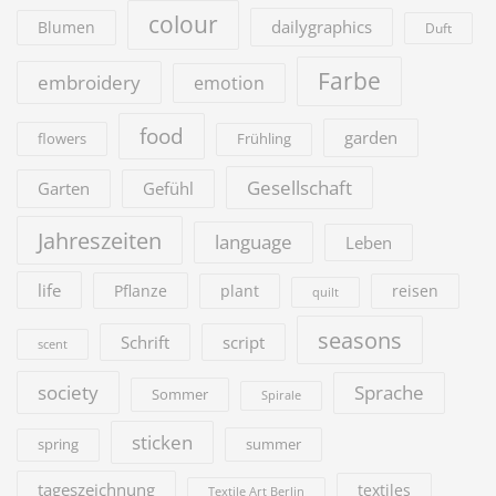
colour
dailygraphics
Blumen
Duft
Farbe
embroidery
emotion
food
garden
flowers
Frühling
Gesellschaft
Garten
Gefühl
Jahreszeiten
language
Leben
life
Pflanze
plant
reisen
quilt
seasons
Schrift
script
scent
society
Sprache
Sommer
Spirale
sticken
summer
spring
tageszeichnung
textiles
Textile Art Berlin