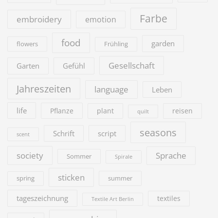
Farbe
embroidery
emotion
food
garden
flowers
Frühling
Gesellschaft
Garten
Gefühl
Jahreszeiten
language
Leben
life
Pflanze
plant
reisen
quilt
seasons
Schrift
script
scent
society
Sprache
Sommer
Spirale
sticken
summer
spring
tageszeichnung
textiles
Textile Art Berlin