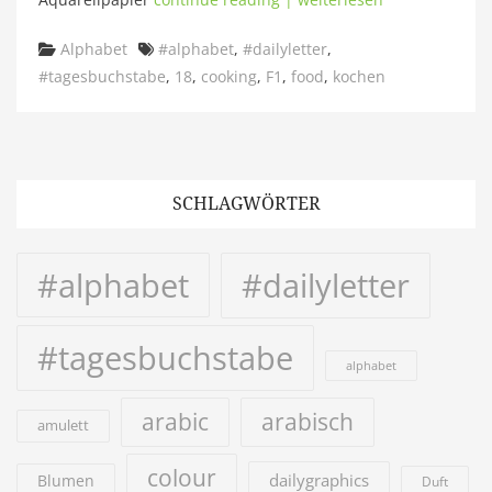
Categories
Tags
Alphabet
#alphabet
,
#dailyletter
,
#tagesbuchstabe
,
18
,
cooking
,
F1
,
food
,
kochen
SCHLAGWÖRTER
#alphabet
#dailyletter
#tagesbuchstabe
alphabet
arabic
arabisch
amulett
colour
dailygraphics
Blumen
Duft