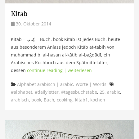
Kitāb
30. Oktober 2014
Kitāb – كِتاب = Buch, book Kitāb ist jedes Buch, heute
aus besonderem Anlass jedoch Kitāb at-tabih von
muhammad b. al-hasan al-kātib al-bağdādī, ein
Arabisches Kochbuch aus dem Spätmittelalter,
dessen
continue reading | weiterlesen
Categories
Tags
Alphabet arabisch | arabic
,
Worte | Words
#alphabet
,
#dailyletter
,
#tagesbuchstabe
,
25
,
arabic
,
arabisch
,
book
,
Buch
,
cooking
,
kitab1
,
kochen