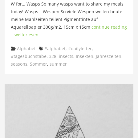
W for… Wasps So many wasps want to share my meals
today! Wasps – Wespen So viele Wespen wollen heute
meine Mahlzeiten teilen! Pigmenttinte auf
Aquarellpapier 300g/m2, 15cm x 15cm
continue reading
| weiterlesen
Categories
Tags
Alphabet
#alphabet
,
#dailyletter
,
#tagesbuchstabe
,
328
,
insects
,
Insekten
,
Jahreszeiten
,
seasons
,
Sommer
,
summer