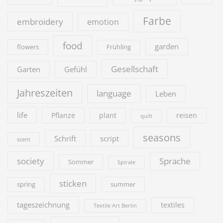
Farbe
embroidery
emotion
food
garden
flowers
Frühling
Gesellschaft
Garten
Gefühl
Jahreszeiten
language
Leben
life
Pflanze
plant
reisen
quilt
seasons
Schrift
script
scent
society
Sprache
Sommer
Spirale
sticken
summer
spring
tageszeichnung
textiles
Textile Art Berlin