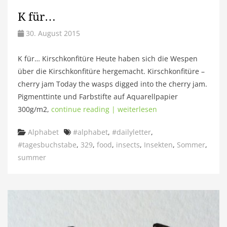
K für…
30. August 2015
K für… Kirschkonfitüre Heute haben sich die Wespen
über die Kirschkonfitüre hergemacht. Kirschkonfitüre –
cherry jam Today the wasps digged into the cherry jam.
Pigmenttinte und Farbstifte auf Aquarellpapier
300g/m2,
continue reading | weiterlesen
Categories
Tags
Alphabet
#alphabet
,
#dailyletter
,
#tagesbuchstabe
,
329
,
food
,
insects
,
Insekten
,
Sommer
,
summer