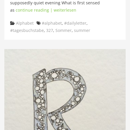
supposedly quiet evening What is first sensed
as
continue reading | weiterlesen
Categories
Tags
Alphabet
#alphabet
,
#dailyletter
,
#tagesbuchstabe
,
327
,
Sommer
,
summer