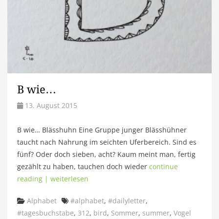
B wie…
13. August 2015
B wie… Blässhuhn Eine Gruppe junger Blässhühner
taucht nach Nahrung im seichten Uferbereich. Sind es
fünf? Oder doch sieben, acht? Kaum meint man, fertig
gezählt zu haben, tauchen doch wieder
continue
reading | weiterlesen
Categories
Tags
Alphabet
#alphabet
,
#dailyletter
,
#tagesbuchstabe
,
312
,
bird
,
Sommer
,
summer
,
Vogel