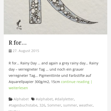
R for…
27. August 2015
R for… Rainy Day … and again a grey rainy day… Rainy
day – verregneter Tag … und noch ein grauer
verregneter Tag… Pigmenttinte und Farbstifte auf
Aquarellpapier 300g/m2, 15cm
continue reading |
weiterlesen
Categories
Tags
Alphabet
#alphabet
,
#dailyletter
,
#tagesbuchstabe
,
326
,
Sommer
,
summer
,
weather
,