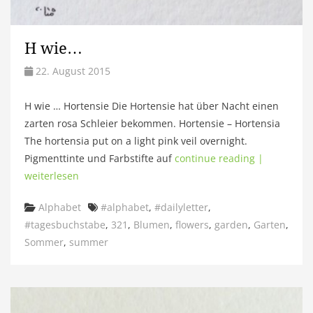
H wie…
22. August 2015
H wie … Hortensie Die Hortensie hat über Nacht einen
zarten rosa Schleier bekommen. Hortensie – Hortensia
The hortensia put on a light pink veil overnight.
Pigmenttinte und Farbstifte auf
continue reading |
weiterlesen
Categories
Tags
Alphabet
#alphabet
,
#dailyletter
,
#tagesbuchstabe
,
321
,
Blumen
,
flowers
,
garden
,
Garten
,
Sommer
,
summer