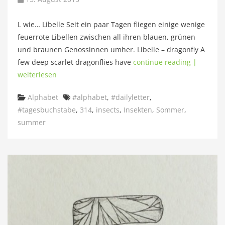
L wie… Libelle Seit ein paar Tagen fliegen einige wenige
feuerrote Libellen zwischen all ihren blauen, grünen
und braunen Genossinnen umher. Libelle – dragonfly A
few deep scarlet dragonflies have
continue reading |
weiterlesen
Categories
Tags
Alphabet
#alphabet
,
#dailyletter
,
#tagesbuchstabe
,
314
,
insects
,
Insekten
,
Sommer
,
summer