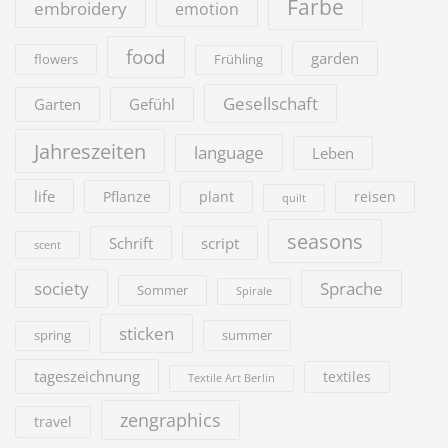
Farbe
embroidery
emotion
food
garden
flowers
Frühling
Gesellschaft
Garten
Gefühl
Jahreszeiten
language
Leben
life
Pflanze
plant
reisen
quilt
seasons
Schrift
script
scent
society
Sprache
Sommer
Spirale
sticken
summer
spring
tageszeichnung
textiles
Textile Art Berlin
zengraphics
travel