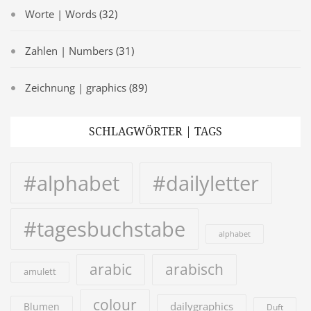
Worte | Words
(32)
Zahlen | Numbers
(31)
Zeichnung | graphics
(89)
SCHLAGWÖRTER | TAGS
#alphabet
#dailyletter
#tagesbuchstabe
alphabet
arabic
arabisch
amulett
colour
dailygraphics
Blumen
Duft