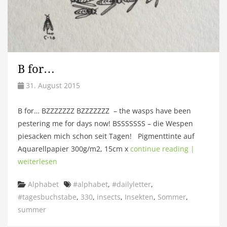
B for…
31. August 2015
B for… BZZZZZZZ BZZZZZZZ – the wasps have been
pestering me for days now! BSSSSSSS – die Wespen
piesacken mich schon seit Tagen! Pigmenttinte auf
Aquarellpapier 300g/m2, 15cm x
continue reading |
weiterlesen
Categories
Tags
Alphabet
#alphabet
,
#dailyletter
,
#tagesbuchstabe
,
330
,
insects
,
Insekten
,
Sommer
,
summer