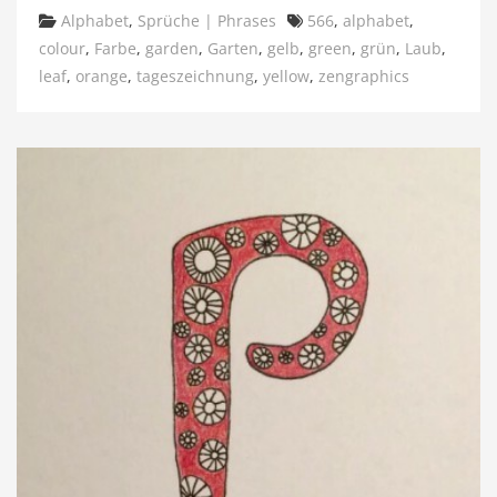
Categories
Tags
Alphabet
,
Sprüche | Phrases
566
,
alphabet
,
colour
,
Farbe
,
garden
,
Garten
,
gelb
,
green
,
grün
,
Laub
,
leaf
,
orange
,
tageszeichnung
,
yellow
,
zengraphics