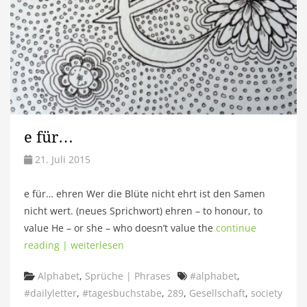
e für…
21. Juli 2015
e für… ehren Wer die Blüte nicht ehrt ist den Samen
nicht wert. (neues Sprichwort) ehren – to honour, to
value He – or she – who doesn’t value the
continue
reading | weiterlesen
Categories
Tags
Alphabet
,
Sprüche | Phrases
#alphabet
,
#dailyletter
,
#tagesbuchstabe
,
289
,
Gesellschaft
,
society