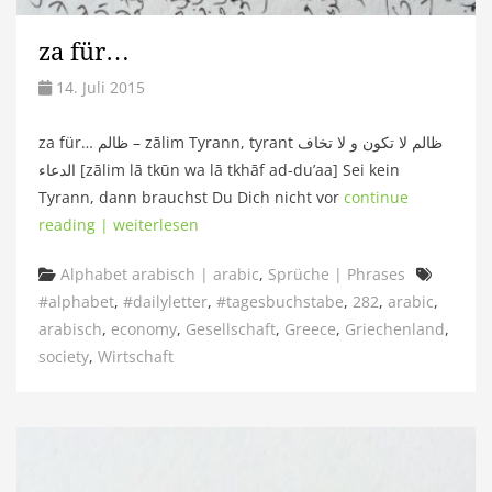
za für…
14. Juli 2015
za für… ظالم – zālim Tyrann, tyrant ظالم لا تكون و لا تخاف
الدعاء [zālim lā tkūn wa lā tkhāf ad-du’aa] Sei kein
Tyrann, dann brauchst Du Dich nicht vor
continue
reading | weiterlesen
Categories
Tags
Alphabet arabisch | arabic
,
Sprüche | Phrases
#alphabet
,
#dailyletter
,
#tagesbuchstabe
,
282
,
arabic
,
arabisch
,
economy
,
Gesellschaft
,
Greece
,
Griechenland
,
society
,
Wirtschaft