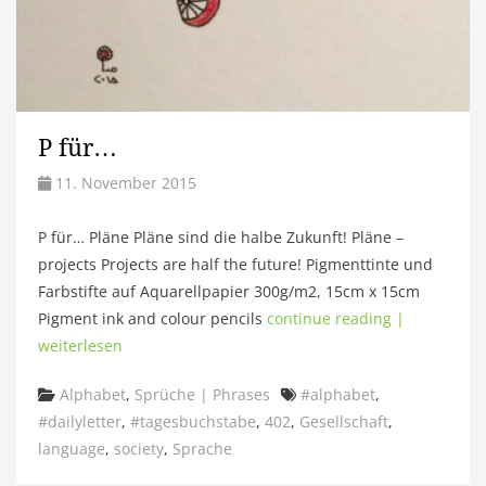
P für…
11. November 2015
P für… Pläne Pläne sind die halbe Zukunft! Pläne –
projects Projects are half the future! Pigmenttinte und
Farbstifte auf Aquarellpapier 300g/m2, 15cm x 15cm
Pigment ink and colour pencils
continue reading |
weiterlesen
Categories
Tags
Alphabet
,
Sprüche | Phrases
#alphabet
,
#dailyletter
,
#tagesbuchstabe
,
402
,
Gesellschaft
,
language
,
society
,
Sprache