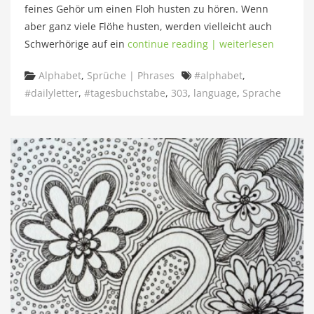
feines Gehör um einen Floh husten zu hören. Wenn
aber ganz viele Flöhe husten, werden vielleicht auch
Schwerhörige auf ein
continue reading | weiterlesen
Categories
Tags
Alphabet
,
Sprüche | Phrases
#alphabet
,
#dailyletter
,
#tagesbuchstabe
,
303
,
language
,
Sprache