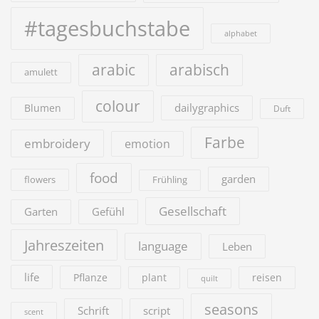
#tagesbuchstabe
alphabet
arabic
arabisch
amulett
colour
dailygraphics
Blumen
Duft
Farbe
embroidery
emotion
food
garden
flowers
Frühling
Gesellschaft
Garten
Gefühl
Jahreszeiten
language
Leben
life
Pflanze
plant
reisen
quilt
seasons
Schrift
script
scent