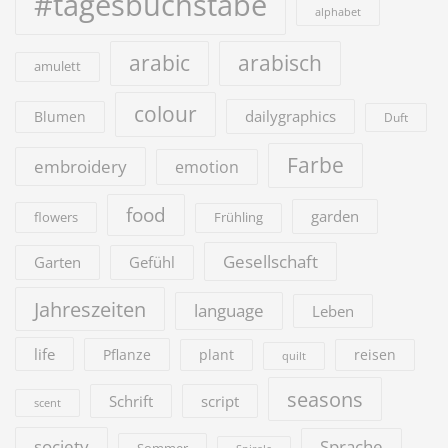
#tagesbuchstabe
alphabet
arabic
arabisch
amulett
colour
dailygraphics
Blumen
Duft
Farbe
embroidery
emotion
food
garden
flowers
Frühling
Gesellschaft
Garten
Gefühl
Jahreszeiten
language
Leben
life
Pflanze
plant
reisen
quilt
seasons
Schrift
script
scent
society
Sprache