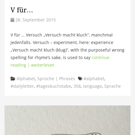
V für…
28. September 2015
V für … Versuch „Versuch macht kluch“, manchmal
jedenfalls. Versuch – experiment, here: experience
„Versuch macht kluch (klug)“, with the purposeful wrong
spelling for rhyme’s sake, is used to say
continue
reading | weiterlesen
Categories
Tags
Alphabet
,
Sprüche | Phrases
#alphabet
,
#dailyletter
,
#tagesbuchstabe
,
358
,
language
,
Sprache