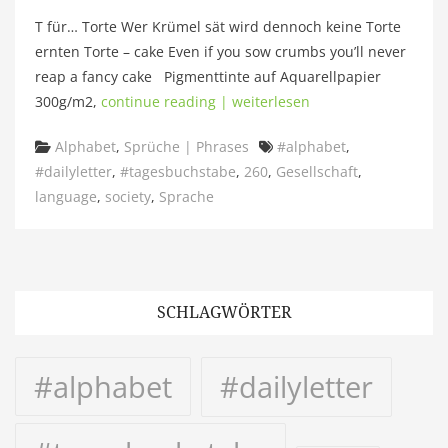
T für… Torte Wer Krümel sät wird dennoch keine Torte
ernten Torte – cake Even if you sow crumbs you’ll never
reap a fancy cake Pigmenttinte auf Aquarellpapier
300g/m2,
continue reading | weiterlesen
Categories
Tags
Alphabet
,
Sprüche | Phrases
#alphabet
,
#dailyletter
,
#tagesbuchstabe
,
260
,
Gesellschaft
,
language
,
society
,
Sprache
SCHLAGWÖRTER
#alphabet
#dailyletter