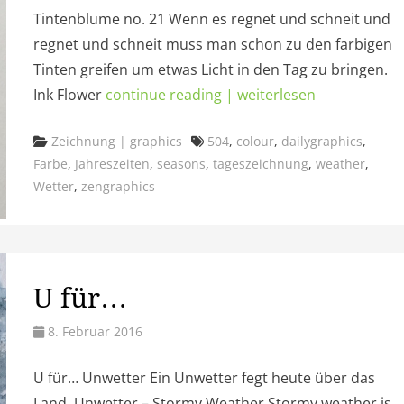
Tintenblume no. 21 Wenn es regnet und schneit und
regnet und schneit muss man schon zu den farbigen
Tinten greifen um etwas Licht in den Tag zu bringen.
Ink Flower
continue reading | weiterlesen
Categories
Tags
Zeichnung | graphics
504
,
colour
,
dailygraphics
,
Farbe
,
Jahreszeiten
,
seasons
,
tageszeichnung
,
weather
,
Wetter
,
zengraphics
U für…
8. Februar 2016
U für… Unwetter Ein Unwetter fegt heute über das
Land. Unwetter – Stormy Weather Stormy weather is