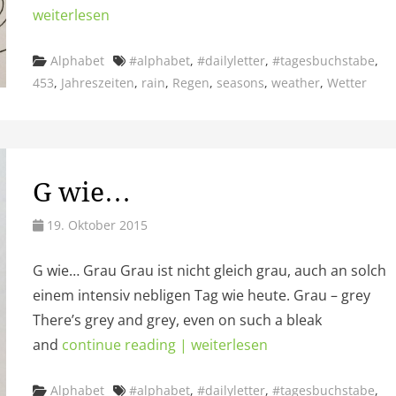
weiterlesen
Categories
Tags
Alphabet
#alphabet
,
#dailyletter
,
#tagesbuchstabe
,
453
,
Jahreszeiten
,
rain
,
Regen
,
seasons
,
weather
,
Wetter
G wie…
19. Oktober 2015
G wie… Grau Grau ist nicht gleich grau, auch an solch
einem intensiv nebligen Tag wie heute. Grau – grey
There’s grey and grey, even on such a bleak
and
continue reading | weiterlesen
Categories
Tags
Alphabet
#alphabet
,
#dailyletter
,
#tagesbuchstabe
,