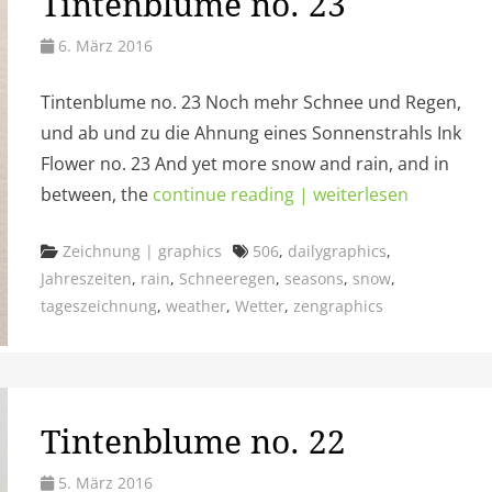
Tintenblume no. 23
6. März 2016
Tintenblume no. 23 Noch mehr Schnee und Regen,
und ab und zu die Ahnung eines Sonnenstrahls Ink
Flower no. 23 And yet more snow and rain, and in
between, the
continue reading | weiterlesen
Categories
Tags
Zeichnung | graphics
506
,
dailygraphics
,
Jahreszeiten
,
rain
,
Schneeregen
,
seasons
,
snow
,
tageszeichnung
,
weather
,
Wetter
,
zengraphics
Tintenblume no. 22
5. März 2016