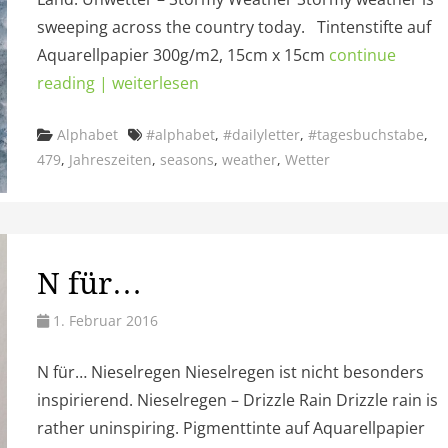
sweeping across the country today. Tintenstifte auf
Aquarellpapier 300g/m2, 15cm x 15cm
continue
reading | weiterlesen
Categories
Tags
Alphabet
#alphabet
,
#dailyletter
,
#tagesbuchstabe
,
479
,
Jahreszeiten
,
seasons
,
weather
,
Wetter
N für…
1. Februar 2016
N für… Nieselregen Nieselregen ist nicht besonders
inspirierend. Nieselregen – Drizzle Rain Drizzle rain is
rather uninspiring. Pigmenttinte auf Aquarellpapier