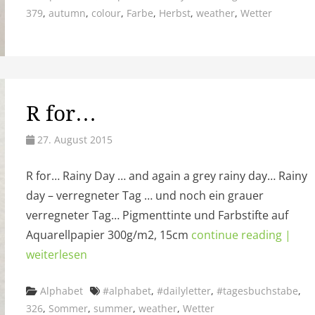
379
,
autumn
,
colour
,
Farbe
,
Herbst
,
weather
,
Wetter
R for…
27. August 2015
R for… Rainy Day … and again a grey rainy day… Rainy
day – verregneter Tag … und noch ein grauer
verregneter Tag… Pigmenttinte und Farbstifte auf
Aquarellpapier 300g/m2, 15cm
continue reading |
weiterlesen
Categories
Tags
Alphabet
#alphabet
,
#dailyletter
,
#tagesbuchstabe
,
326
,
Sommer
,
summer
,
weather
,
Wetter