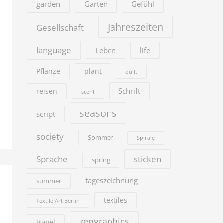
garden
Garten
Gefühl
Jahreszeiten
Gesellschaft
language
Leben
life
Pflanze
plant
quilt
Schrift
reisen
scent
seasons
script
society
Sommer
Spirale
sticken
Sprache
spring
tageszeichnung
summer
textiles
Textile Art Berlin
zengraphics
travel