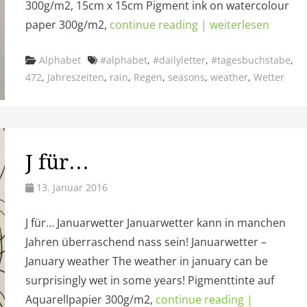
300g/m2, 15cm x 15cm Pigment ink on watercolour
paper 300g/m2,
continue reading | weiterlesen
Categories
Tags
Alphabet
#alphabet
,
#dailyletter
,
#tagesbuchstabe
,
472
,
Jahreszeiten
,
rain
,
Regen
,
seasons
,
weather
,
Wetter
J für…
13. Januar 2016
J für… Januarwetter Januarwetter kann in manchen
Jahren überraschend nass sein! Januarwetter –
January weather The weather in january can be
surprisingly wet in some years! Pigmenttinte auf
Aquarellpapier 300g/m2,
continue reading |