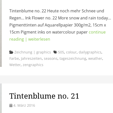
Tintenblume no. 22 Heute noch mehr Schnee und
Regen… Ink Flower no. 22 More snow and rain today…
Pigmenttinten auf Aquarellpapier 300g/m2, 15cm x
15cm Pigment inks on watercolour paper
continue
reading | weiterlesen
Categories
Tags
Zeichnung | graphics
505
,
colour
,
dailygraphics
,
Farbe
,
Jahreszeiten
,
seasons
,
tageszeichnung
,
weather
,
Wetter
,
zengraphics
Tintenblume no. 21
4. März 2016