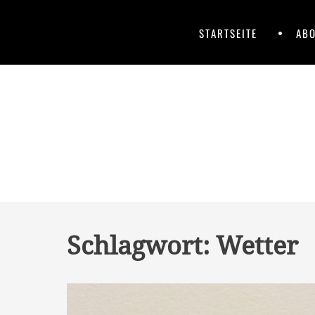
Skip
to
Primary
Skip
STARTSEITE
ABO
content
to
Menu
content
Schlagwort:
Wetter