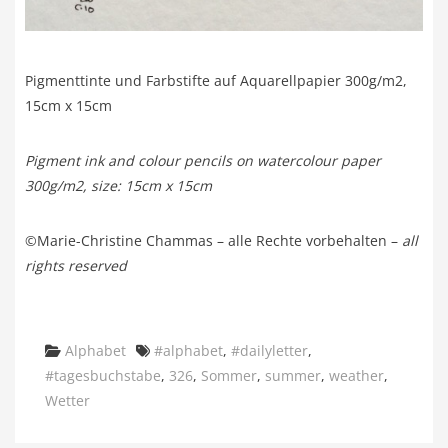
Pigmenttinte und Farbstifte auf Aquarellpapier 300g/m2,
15cm x 15cm
Pigment ink and colour pencils on watercolour paper
300g/m2, size: 15cm x 15cm
©Marie-Christine Chammas – alle Rechte vorbehalten –
all
rights reserved
Categories
Tags
Alphabet
#alphabet
,
#dailyletter
,
#tagesbuchstabe
,
326
,
Sommer
,
summer
,
weather
,
Wetter