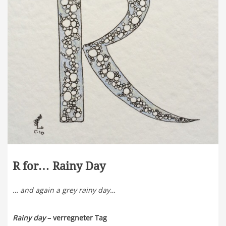
R for… Rainy Day
… and again a grey rainy day…
Rainy day
– verregneter Tag