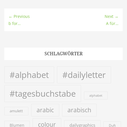
← Previous
Next →
b for…
A für…
SCHLAGWÖRTER
#alphabet
#dailyletter
#tagesbuchstabe
alphabet
arabic
arabisch
amulett
colour
dailygraphics
Blumen
Duft