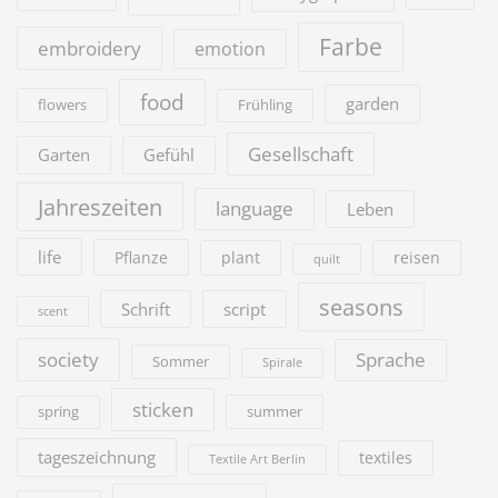
Farbe
embroidery
emotion
food
garden
flowers
Frühling
Gesellschaft
Garten
Gefühl
Jahreszeiten
language
Leben
life
Pflanze
plant
reisen
quilt
seasons
Schrift
script
scent
society
Sprache
Sommer
Spirale
sticken
summer
spring
tageszeichnung
textiles
Textile Art Berlin