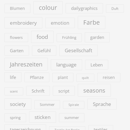
colour
dailygraphics
Blumen
Duft
Farbe
embroidery
emotion
food
garden
flowers
Frühling
Gesellschaft
Garten
Gefühl
Jahreszeiten
language
Leben
life
Pflanze
plant
reisen
quilt
seasons
Schrift
script
scent
society
Sprache
Sommer
Spirale
sticken
summer
spring
tageszeichnung
textiles