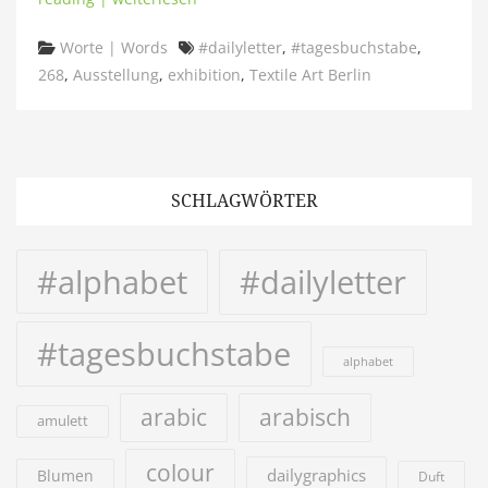
Categories
Tags
Worte | Words
#dailyletter
,
#tagesbuchstabe
,
268
,
Ausstellung
,
exhibition
,
Textile Art Berlin
SCHLAGWÖRTER
#alphabet
#dailyletter
#tagesbuchstabe
alphabet
arabic
arabisch
amulett
colour
dailygraphics
Blumen
Duft