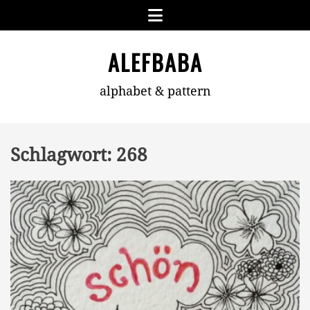
Skip
Menu
to
content
ALEFBABA
alphabet & pattern
Schlagwort:
268