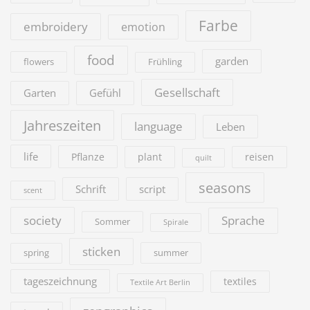
Farbe
embroidery
emotion
food
garden
flowers
Frühling
Gesellschaft
Garten
Gefühl
Jahreszeiten
language
Leben
life
Pflanze
plant
reisen
quilt
seasons
Schrift
script
scent
society
Sprache
Sommer
Spirale
sticken
summer
spring
tageszeichnung
textiles
Textile Art Berlin