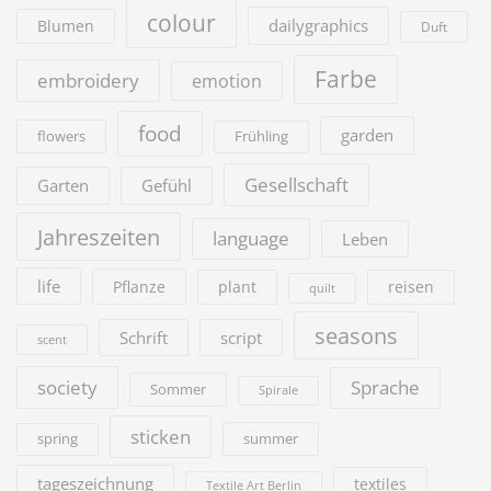
colour
dailygraphics
Blumen
Duft
Farbe
embroidery
emotion
food
garden
flowers
Frühling
Gesellschaft
Garten
Gefühl
Jahreszeiten
language
Leben
life
Pflanze
plant
reisen
quilt
seasons
Schrift
script
scent
society
Sprache
Sommer
Spirale
sticken
summer
spring
tageszeichnung
textiles
Textile Art Berlin