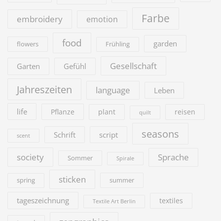
Farbe
embroidery
emotion
food
garden
flowers
Frühling
Gesellschaft
Garten
Gefühl
Jahreszeiten
language
Leben
life
Pflanze
plant
reisen
quilt
seasons
Schrift
script
scent
society
Sprache
Sommer
Spirale
sticken
summer
spring
tageszeichnung
textiles
Textile Art Berlin