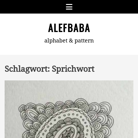
Skip
Menu
to
content
ALEFBABA
alphabet & pattern
Schlagwort:
Sprichwort