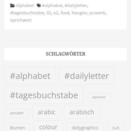
Categories
Tags
Alphabet
#alphabet
,
#dailyletter
,
#tagesbuchstabe
,
92
,
e2
,
food
,
Neugier
,
proverb
,
Sprichwort
SCHLAGWÖRTER
#alphabet
#dailyletter
#tagesbuchstabe
alphabet
arabic
arabisch
amulett
colour
dailygraphics
Blumen
Duft