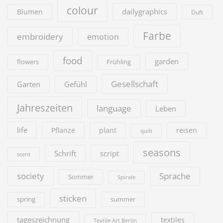
colour
dailygraphics
Blumen
Duft
Farbe
embroidery
emotion
food
garden
flowers
Frühling
Gesellschaft
Garten
Gefühl
Jahreszeiten
language
Leben
life
Pflanze
plant
reisen
quilt
seasons
Schrift
script
scent
society
Sprache
Sommer
Spirale
sticken
summer
spring
tageszeichnung
textiles
Textile Art Berlin