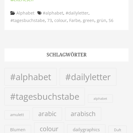
Categories
Tags
Alphabet
#alphabet
,
#dailyletter
,
#tagesbuchstabe
,
73
,
colour
,
Farbe
,
green
,
grün
,
S6
SCHLAGWÖRTER
#alphabet
#dailyletter
#tagesbuchstabe
alphabet
arabic
arabisch
amulett
colour
dailygraphics
Blumen
Duft