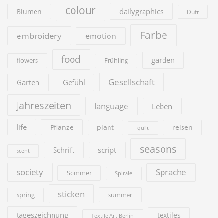
colour
dailygraphics
Blumen
Duft
Farbe
embroidery
emotion
food
garden
flowers
Frühling
Gesellschaft
Garten
Gefühl
Jahreszeiten
language
Leben
life
Pflanze
plant
reisen
quilt
seasons
Schrift
script
scent
society
Sprache
Sommer
Spirale
sticken
summer
spring
tageszeichnung
textiles
Textile Art Berlin