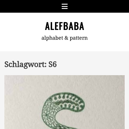
Skip
Menu
to
content
ALEFBABA
alphabet & pattern
Schlagwort:
S6