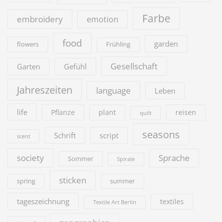
Farbe
embroidery
emotion
food
garden
flowers
Frühling
Gesellschaft
Garten
Gefühl
Jahreszeiten
language
Leben
life
Pflanze
plant
reisen
quilt
seasons
Schrift
script
scent
society
Sprache
Sommer
Spirale
sticken
summer
spring
tageszeichnung
textiles
Textile Art Berlin