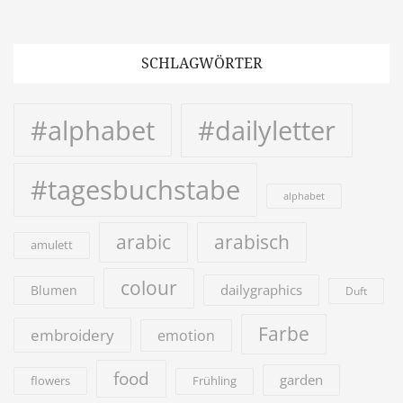
SCHLAGWÖRTER
#alphabet
#dailyletter
#tagesbuchstabe
alphabet
arabic
arabisch
amulett
colour
dailygraphics
Blumen
Duft
Farbe
embroidery
emotion
food
garden
flowers
Frühling