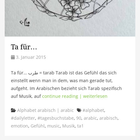
Ta für…
3. Januar 2015
Ta für… طرب = tarab Tarab ist das Gefühl das sich
einstellt wenn man in dem, was man gerade tut,
aufgeht. Im Arabischen bezieht sich Tarab spezifisch
auf Musik, auf
continue reading | weiterlesen
Categories
Tags
Alphabet arabisch | arabic
#alphabet
,
#dailyletter
,
#tagesbuchstabe
,
90
,
arabic
,
arabisch
,
emotion
,
Gefühl
,
music
,
Musik
,
ta1