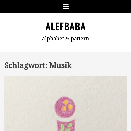
Skip
Menu
to
content
ALEFBABA
alphabet & pattern
Schlagwort:
Musik