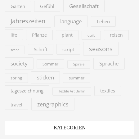
Gesellschaft
Garten
Gefühl
Jahreszeiten
language
Leben
life
Pflanze
plant
reisen
quilt
seasons
Schrift
script
scent
society
Sprache
Sommer
Spirale
sticken
summer
spring
tageszeichnung
textiles
Textile Art Berlin
zengraphics
travel
KATEGORIEN