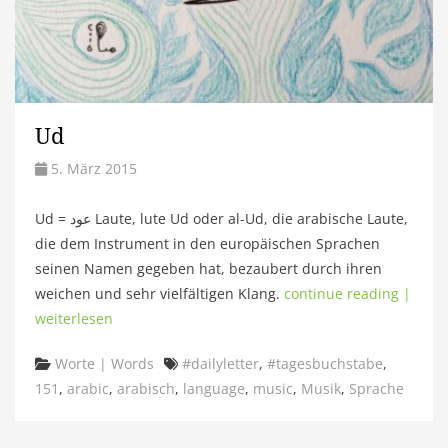
Ud
5. März 2015
Ud = عود Laute, lute Ud oder al-Ud, die arabische Laute,
die dem Instrument in den europäischen Sprachen
seinen Namen gegeben hat, bezaubert durch ihren
weichen und sehr vielfältigen Klang.
continue reading |
weiterlesen
Categories
Tags
Worte | Words
#dailyletter
,
#tagesbuchstabe
,
151
,
arabic
,
arabisch
,
language
,
music
,
Musik
,
Sprache