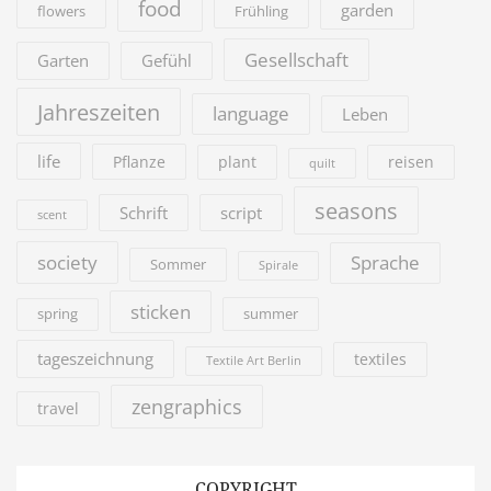
food
garden
flowers
Frühling
Gesellschaft
Garten
Gefühl
Jahreszeiten
language
Leben
life
Pflanze
plant
reisen
quilt
seasons
Schrift
script
scent
society
Sprache
Sommer
Spirale
sticken
summer
spring
tageszeichnung
textiles
Textile Art Berlin
zengraphics
travel
COPYRIGHT