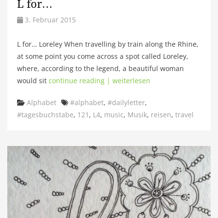
L for…
3. Februar 2015
L for… Loreley When travelling by train along the Rhine,
at some point you come across a spot called Loreley,
where, according to the legend, a beautiful woman
would sit
continue reading | weiterlesen
Categories
Tags
Alphabet
#alphabet
,
#dailyletter
,
#tagesbuchstabe
,
121
,
L4
,
music
,
Musik
,
reisen
,
travel