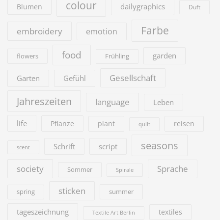
colour
dailygraphics
Blumen
Duft
Farbe
embroidery
emotion
food
garden
flowers
Frühling
Gesellschaft
Garten
Gefühl
Jahreszeiten
language
Leben
life
Pflanze
plant
reisen
quilt
seasons
Schrift
script
scent
society
Sprache
Sommer
Spirale
sticken
summer
spring
tageszeichnung
textiles
Textile Art Berlin