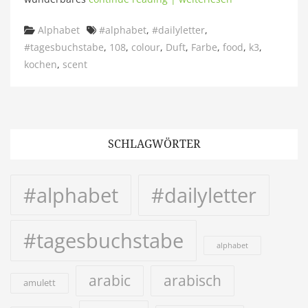
Categories
Tags
Alphabet
#alphabet
,
#dailyletter
,
#tagesbuchstabe
,
108
,
colour
,
Duft
,
Farbe
,
food
,
k3
,
kochen
,
scent
SCHLAGWÖRTER
#alphabet
#dailyletter
#tagesbuchstabe
alphabet
arabic
arabisch
amulett