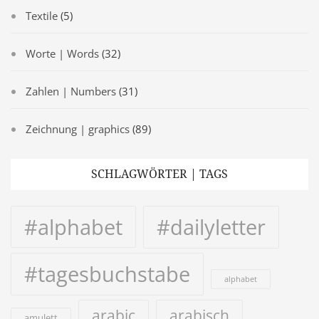
Textile
(5)
Worte | Words
(32)
Zahlen | Numbers
(31)
Zeichnung | graphics
(89)
SCHLAGWÖRTER | TAGS
#alphabet
#dailyletter
#tagesbuchstabe
alphabet
arabic
arabisch
amulett