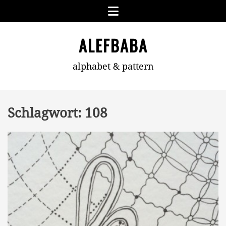
Skip
Menu
to
content
ALEFBABA
alphabet & pattern
Schlagwort:
108