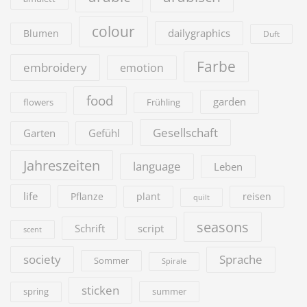
colour
dailygraphics
Blumen
Duft
Farbe
embroidery
emotion
food
garden
flowers
Frühling
Gesellschaft
Garten
Gefühl
Jahreszeiten
language
Leben
life
Pflanze
plant
reisen
quilt
seasons
Schrift
script
scent
society
Sprache
Sommer
Spirale
sticken
summer
spring