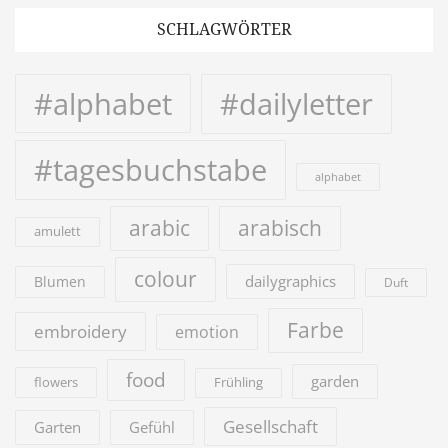
SCHLAGWÖRTER
#alphabet
#dailyletter
#tagesbuchstabe
alphabet
arabic
arabisch
amulett
colour
dailygraphics
Blumen
Duft
Farbe
embroidery
emotion
food
garden
flowers
Frühling
Gesellschaft
Garten
Gefühl