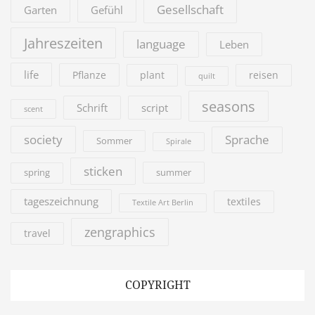
Gesellschaft
Garten
Gefühl
Jahreszeiten
language
Leben
life
Pflanze
plant
reisen
quilt
seasons
Schrift
script
scent
society
Sprache
Sommer
Spirale
sticken
summer
spring
tageszeichnung
textiles
Textile Art Berlin
zengraphics
travel
COPYRIGHT