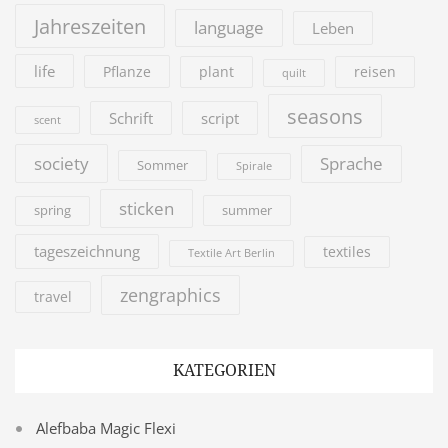
Jahreszeiten
language
Leben
life
Pflanze
plant
reisen
quilt
seasons
Schrift
script
scent
society
Sprache
Sommer
Spirale
sticken
summer
spring
tageszeichnung
textiles
Textile Art Berlin
zengraphics
travel
KATEGORIEN
Alefbaba Magic Flexi