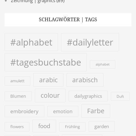
Zeichnung | graphics
(89)
SCHLAGWÖRTER | TAGS
#alphabet
#dailyletter
#tagesbuchstabe
alphabet
arabic
arabisch
amulett
colour
dailygraphics
Blumen
Duft
Farbe
embroidery
emotion
food
garden
flowers
Frühling