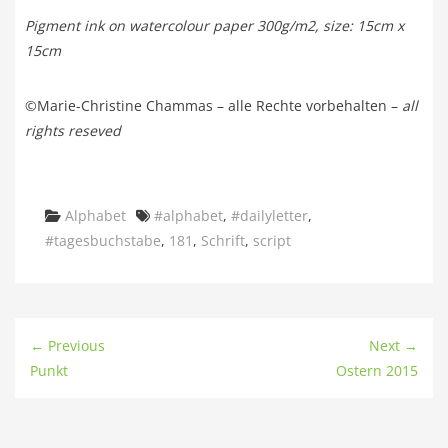
Pigment ink on watercolour paper 300g/m2, size: 15cm x
15cm
©Marie-Christine Chammas – alle Rechte vorbehalten –
all
rights reseved
Categories
Tags
Alphabet
#alphabet
,
#dailyletter
,
#tagesbuchstabe
,
181
,
Schrift
,
script
← Previous
Next →
Punkt
Ostern 2015