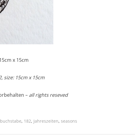
, 15cm x 15cm
, size: 15cm x 15cm
orbehalten –
all rights reseved
sbuchstabe
,
182
,
Jahreszeiten
,
seasons