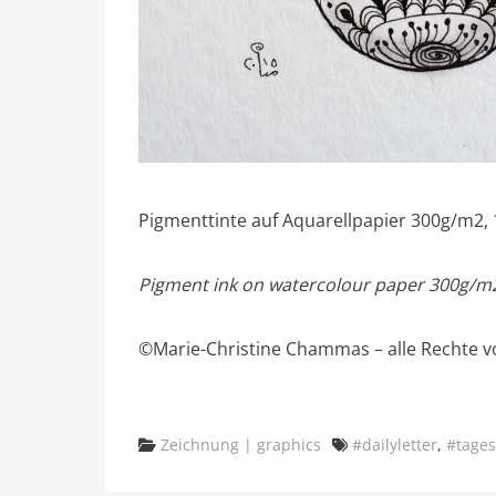
Pigmenttinte auf Aquarellpapier 300g/m2
Pigment ink on watercolour paper 300g/m2
©Marie-Christine Chammas – alle Rechte v
Categories
Tags
Zeichnung | graphics
#dailyletter
,
#tage