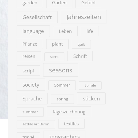
garden
Garten
Gefühl
Jahreszeiten
Gesellschaft
language
Leben
life
Pflanze
plant
quilt
Schrift
reisen
scent
seasons
script
society
Sommer
Spirale
sticken
Sprache
spring
tageszeichnung
summer
textiles
Textile Art Berlin
zengraphics
travel