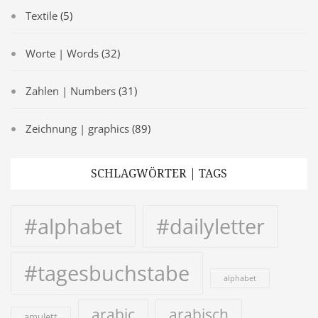
Textile
(5)
Worte | Words
(32)
Zahlen | Numbers
(31)
Zeichnung | graphics
(89)
SCHLAGWÖRTER | TAGS
#alphabet
#dailyletter
#tagesbuchstabe
alphabet
arabic
arabisch
amulett