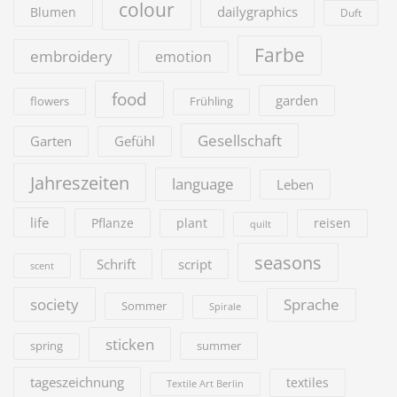
colour
dailygraphics
Blumen
Duft
Farbe
embroidery
emotion
food
garden
flowers
Frühling
Gesellschaft
Garten
Gefühl
Jahreszeiten
language
Leben
life
Pflanze
plant
reisen
quilt
seasons
Schrift
script
scent
society
Sprache
Sommer
Spirale
sticken
summer
spring
tageszeichnung
textiles
Textile Art Berlin