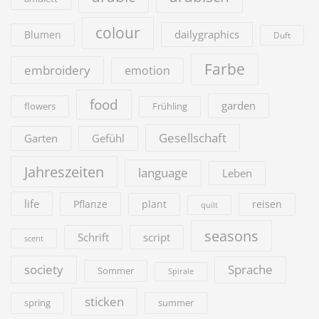
colour
dailygraphics
Blumen
Duft
Farbe
embroidery
emotion
food
garden
flowers
Frühling
Gesellschaft
Garten
Gefühl
Jahreszeiten
language
Leben
life
Pflanze
plant
reisen
quilt
seasons
Schrift
script
scent
society
Sprache
Sommer
Spirale
sticken
summer
spring