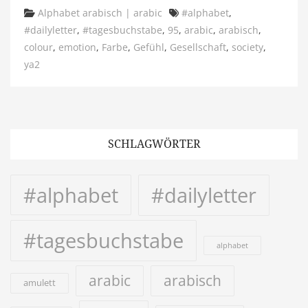
Categories
Tags
Alphabet arabisch | arabic
#alphabet
,
#dailyletter
,
#tagesbuchstabe
,
95
,
arabic
,
arabisch
,
colour
,
emotion
,
Farbe
,
Gefühl
,
Gesellschaft
,
society
,
ya2
SCHLAGWÖRTER
#alphabet
#dailyletter
#tagesbuchstabe
alphabet
arabic
arabisch
amulett