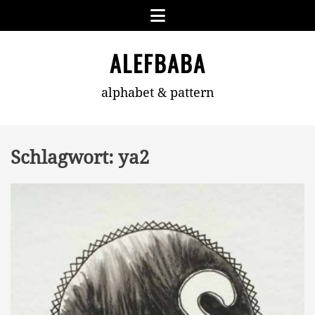
Skip
Menu
to
content
ALEFBABA
alphabet & pattern
Schlagwort:
ya2