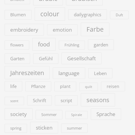
colour
dailygraphics
Blumen
Duft
Farbe
embroidery
emotion
food
garden
flowers
Frühling
Gesellschaft
Garten
Gefühl
Jahreszeiten
language
Leben
life
Pflanze
plant
reisen
quilt
seasons
Schrift
script
scent
society
Sprache
Sommer
Spirale
sticken
summer
spring