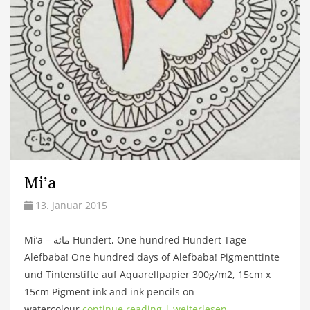
Mi’a
13. Januar 2015
Mi’a – مائة Hundert, One hundred Hundert Tage
Alefbaba! One hundred days of Alefbaba! Pigmenttinte
und Tintenstifte auf Aquarellpapier 300g/m2, 15cm x
15cm Pigment ink and ink pencils on
watercolour
continue reading | weiterlesen