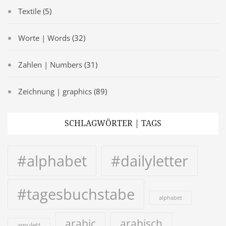
Textile
(5)
Worte | Words
(32)
Zahlen | Numbers
(31)
Zeichnung | graphics
(89)
SCHLAGWÖRTER | TAGS
#alphabet
#dailyletter
#tagesbuchstabe
alphabet
arabic
arabisch
amulett