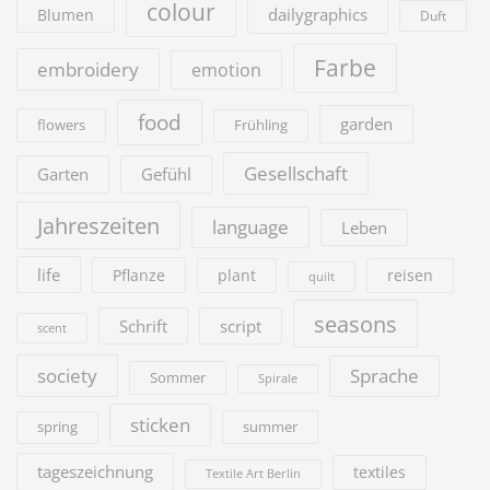
colour
dailygraphics
Blumen
Duft
Farbe
embroidery
emotion
food
garden
flowers
Frühling
Gesellschaft
Garten
Gefühl
Jahreszeiten
language
Leben
life
Pflanze
plant
reisen
quilt
seasons
Schrift
script
scent
society
Sprache
Sommer
Spirale
sticken
summer
spring
tageszeichnung
textiles
Textile Art Berlin