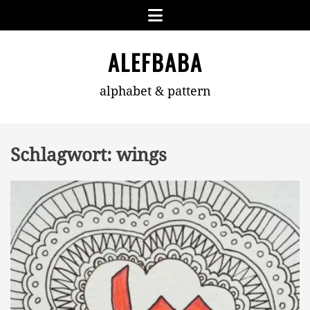
Skip
Menu
to
content
ALEFBABA
alphabet & pattern
Schlagwort:
wings