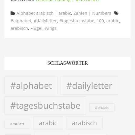
Categories
Tags
Alphabet arabisch | arabic
,
Zahlen | Numbers
#alphabet
,
#dailyletter
,
#tagesbuchstabe
,
100
,
arabic
,
arabisch
,
Flügel
,
wings
SCHLAGWÖRTER
#alphabet
#dailyletter
#tagesbuchstabe
alphabet
arabic
arabisch
amulett