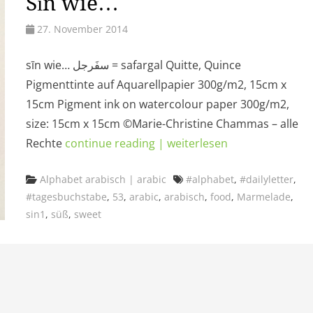
Sīn wie…
27. November 2014
sīn wie… سفَرجل = safargal Quitte, Quince
Pigmenttinte auf Aquarellpapier 300g/m2, 15cm x
15cm Pigment ink on watercolour paper 300g/m2,
size: 15cm x 15cm ©Marie-Christine Chammas – alle
Rechte
continue reading | weiterlesen
Categories
Tags
Alphabet arabisch | arabic
#alphabet
,
#dailyletter
,
#tagesbuchstabe
,
53
,
arabic
,
arabisch
,
food
,
Marmelade
,
sin1
,
süß
,
sweet