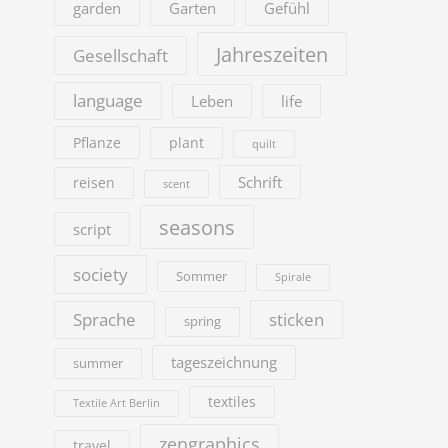
garden
Garten
Gefühl
Jahreszeiten
Gesellschaft
language
Leben
life
Pflanze
plant
quilt
Schrift
reisen
scent
seasons
script
society
Sommer
Spirale
sticken
Sprache
spring
tageszeichnung
summer
textiles
Textile Art Berlin
zengraphics
travel