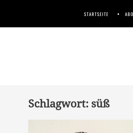
Skip
to
Primary
Skip
STARTSEITE
ABO
content
to
Menu
content
Schlagwort:
süß