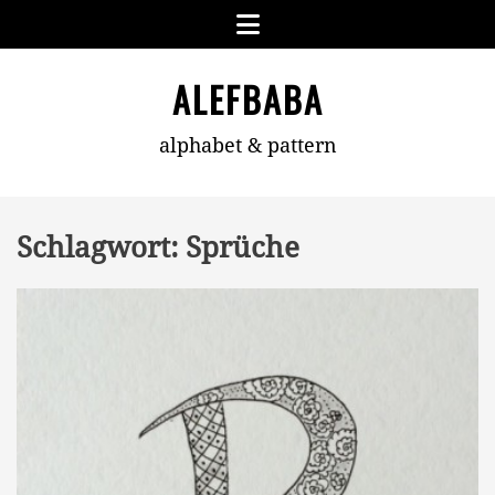
Skip
Menu
to
content
ALEFBABA
alphabet & pattern
Schlagwort:
Sprüche