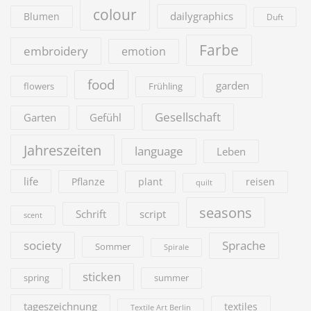
colour
dailygraphics
Blumen
Duft
Farbe
embroidery
emotion
food
garden
flowers
Frühling
Gesellschaft
Garten
Gefühl
Jahreszeiten
language
Leben
life
Pflanze
plant
reisen
quilt
seasons
Schrift
script
scent
society
Sprache
Sommer
Spirale
sticken
summer
spring
tageszeichnung
textiles
Textile Art Berlin