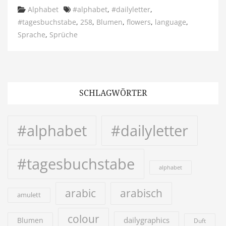
Categories
Tags
Alphabet
#alphabet
,
#dailyletter
,
#tagesbuchstabe
,
258
,
Blumen
,
flowers
,
language
,
Sprache
,
Sprüche
SCHLAGWÖRTER
#alphabet
#dailyletter
#tagesbuchstabe
alphabet
arabic
arabisch
amulett
colour
dailygraphics
Blumen
Duft