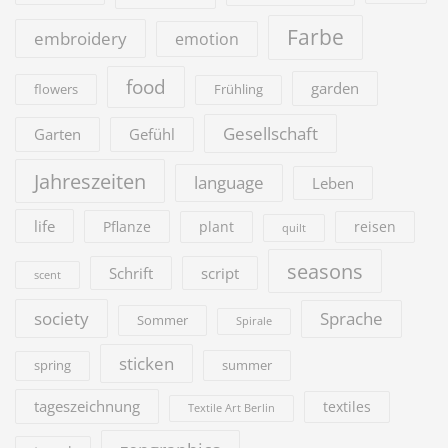
Farbe
embroidery
emotion
food
garden
flowers
Frühling
Gesellschaft
Garten
Gefühl
Jahreszeiten
language
Leben
life
Pflanze
plant
reisen
quilt
seasons
Schrift
script
scent
society
Sprache
Sommer
Spirale
sticken
summer
spring
tageszeichnung
textiles
Textile Art Berlin