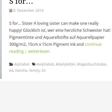
S for…
8. Dezember 2014
S for… Sister A loving sister can make one really
happy! Glücklich ist, wer eine herzliche Schwester hat!
Pigmenttinte und Aquarellstifte auf Aquarellpapier
300g/m2, 15cm x 15cm Pigment ink and
continue
reading | weiterlesen
Categories
Tags
Alphabet
#alphabet
,
#dailyletter
,
#tagesbuchstabe
,
64
,
Familie
,
family
,
S3