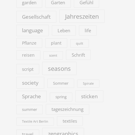
garden
Garten
Gefühl
Jahreszeiten
Gesellschaft
language
Leben
life
Pflanze
plant
quilt
Schrift
reisen
scent
seasons
script
society
Sommer
Spirale
sticken
Sprache
spring
tageszeichnung
summer
textiles
Textile Art Berlin
zengraphics
travel