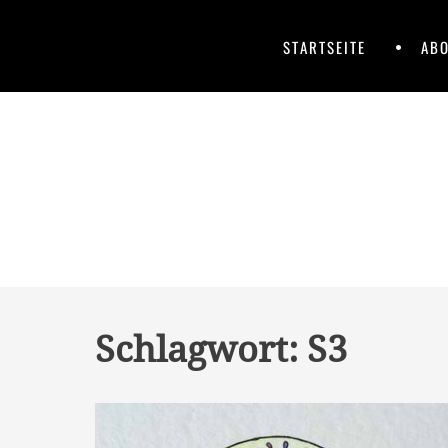
Skip
to
Primary
Skip
STARTSEITE
ABO
content
to
Menu
content
Schlagwort:
S3