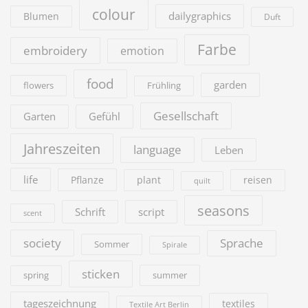
colour
dailygraphics
Blumen
Duft
Farbe
embroidery
emotion
food
garden
flowers
Frühling
Gesellschaft
Garten
Gefühl
Jahreszeiten
language
Leben
life
Pflanze
plant
reisen
quilt
seasons
Schrift
script
scent
society
Sprache
Sommer
Spirale
sticken
summer
spring
tageszeichnung
textiles
Textile Art Berlin