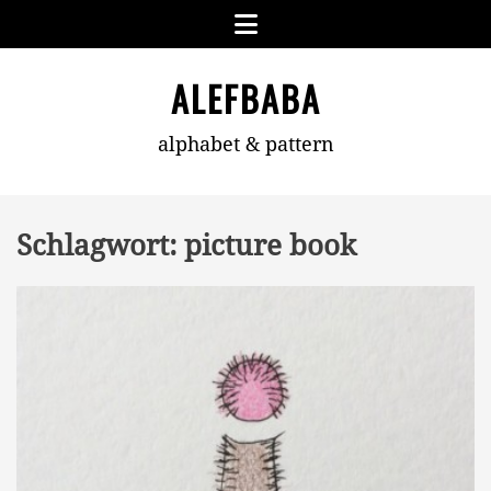
Skip
Menu
to
content
ALEFBABA
alphabet & pattern
Schlagwort:
picture book