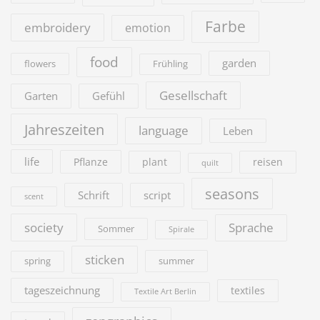
Farbe
embroidery
emotion
food
garden
flowers
Frühling
Gesellschaft
Garten
Gefühl
Jahreszeiten
language
Leben
life
Pflanze
plant
reisen
quilt
seasons
Schrift
script
scent
society
Sprache
Sommer
Spirale
sticken
summer
spring
tageszeichnung
textiles
Textile Art Berlin