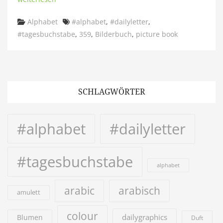
Categories
Tags
Alphabet
#alphabet
,
#dailyletter
,
#tagesbuchstabe
,
359
,
Bilderbuch
,
picture book
SCHLAGWÖRTER
#alphabet
#dailyletter
#tagesbuchstabe
alphabet
arabic
arabisch
amulett
colour
dailygraphics
Blumen
Duft