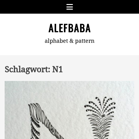
Skip
Menu
to
content
ALEFBABA
alphabet & pattern
Schlagwort:
N1