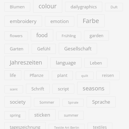
colour
dailygraphics
Blumen
Duft
Farbe
embroidery
emotion
food
garden
flowers
Frühling
Gesellschaft
Garten
Gefühl
Jahreszeiten
language
Leben
life
Pflanze
plant
reisen
quilt
seasons
Schrift
script
scent
society
Sprache
Sommer
Spirale
sticken
summer
spring
tageszeichnung
textiles
Textile Art Berlin