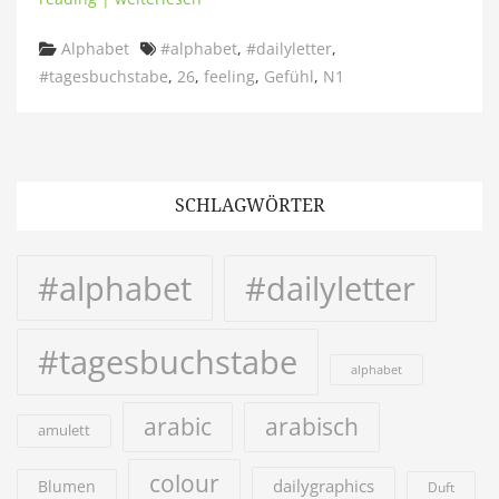
Categories
Tags
Alphabet
#alphabet
,
#dailyletter
,
#tagesbuchstabe
,
26
,
feeling
,
Gefühl
,
N1
SCHLAGWÖRTER
#alphabet
#dailyletter
#tagesbuchstabe
alphabet
arabic
arabisch
amulett
colour
dailygraphics
Blumen
Duft