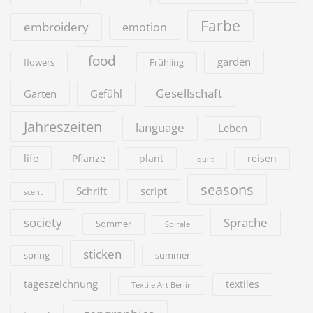
Farbe
embroidery
emotion
food
garden
flowers
Frühling
Gesellschaft
Garten
Gefühl
Jahreszeiten
language
Leben
life
Pflanze
plant
reisen
quilt
seasons
Schrift
script
scent
society
Sprache
Sommer
Spirale
sticken
summer
spring
tageszeichnung
textiles
Textile Art Berlin