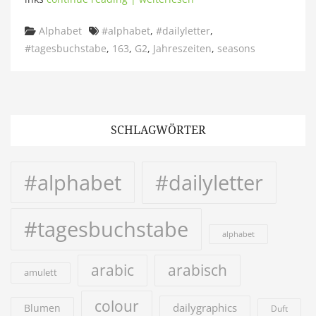
Categories
Tags
Alphabet
#alphabet
,
#dailyletter
,
#tagesbuchstabe
,
163
,
G2
,
Jahreszeiten
,
seasons
SCHLAGWÖRTER
#alphabet
#dailyletter
#tagesbuchstabe
alphabet
arabic
arabisch
amulett
colour
dailygraphics
Blumen
Duft