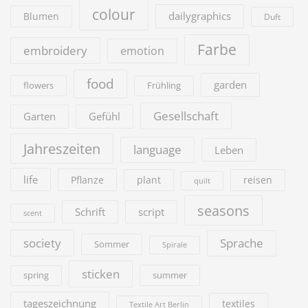
colour
dailygraphics
Blumen
Duft
Farbe
embroidery
emotion
food
garden
flowers
Frühling
Gesellschaft
Garten
Gefühl
Jahreszeiten
language
Leben
life
Pflanze
plant
reisen
quilt
seasons
Schrift
script
scent
society
Sprache
Sommer
Spirale
sticken
summer
spring
tageszeichnung
textiles
Textile Art Berlin