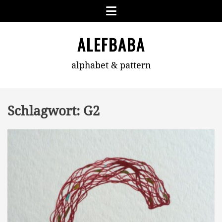
Skip
Menu
to
content
ALEFBABA
alphabet & pattern
Schlagwort:
G2