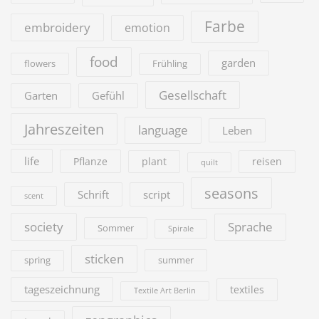
Farbe
embroidery
emotion
food
garden
flowers
Frühling
Gesellschaft
Garten
Gefühl
Jahreszeiten
language
Leben
life
Pflanze
plant
reisen
quilt
seasons
Schrift
script
scent
society
Sprache
Sommer
Spirale
sticken
summer
spring
tageszeichnung
textiles
Textile Art Berlin