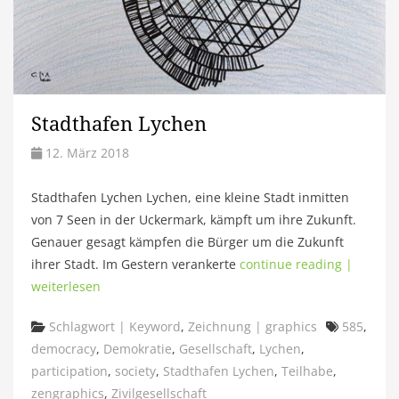
Stadthafen Lychen
12. März 2018
Stadthafen Lychen Lychen, eine kleine Stadt inmitten
von 7 Seen in der Uckermark, kämpft um ihre Zukunft.
Genauer gesagt kämpfen die Bürger um die Zukunft
ihrer Stadt. Im Gestern verankerte
continue reading |
weiterlesen
Categories
Tags
Schlagwort | Keyword
,
Zeichnung | graphics
585
,
democracy
,
Demokratie
,
Gesellschaft
,
Lychen
,
participation
,
society
,
Stadthafen Lychen
,
Teilhabe
,
zengraphics
,
Zivilgesellschaft