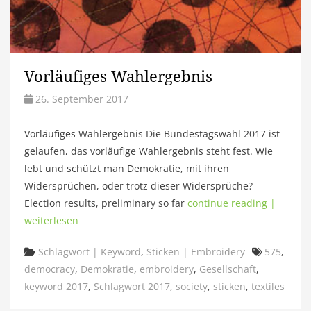
Vorläufiges Wahlergebnis
26. September 2017
Vorläufiges Wahlergebnis Die Bundestagswahl 2017 ist
gelaufen, das vorläufige Wahlergebnis steht fest. Wie
lebt und schützt man Demokratie, mit ihren
Widersprüchen, oder trotz dieser Widersprüche?
Election results, preliminary so far
continue reading |
weiterlesen
Categories
Tags
Schlagwort | Keyword
,
Sticken | Embroidery
575
,
democracy
,
Demokratie
,
embroidery
,
Gesellschaft
,
keyword 2017
,
Schlagwort 2017
,
society
,
sticken
,
textiles