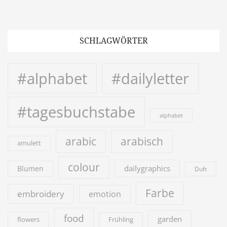
SCHLAGWÖRTER
#alphabet
#dailyletter
#tagesbuchstabe
alphabet
arabic
arabisch
amulett
colour
dailygraphics
Blumen
Duft
Farbe
embroidery
emotion
food
garden
flowers
Frühling