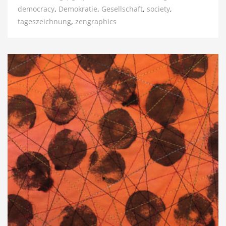
democracy
,
Demokratie
,
Gesellschaft
,
society
,
tageszeichnung
,
zengraphics