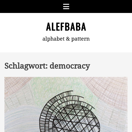
Skip
Menu
to
content
ALEFBABA
alphabet & pattern
Schlagwort:
democracy