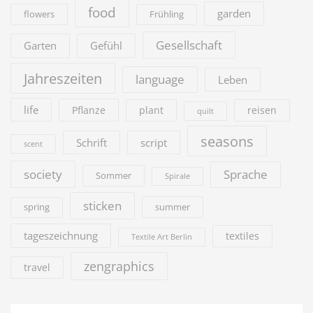
food
garden
flowers
Frühling
Gesellschaft
Garten
Gefühl
Jahreszeiten
language
Leben
life
Pflanze
plant
reisen
quilt
seasons
Schrift
script
scent
society
Sprache
Sommer
Spirale
sticken
summer
spring
tageszeichnung
textiles
Textile Art Berlin
zengraphics
travel