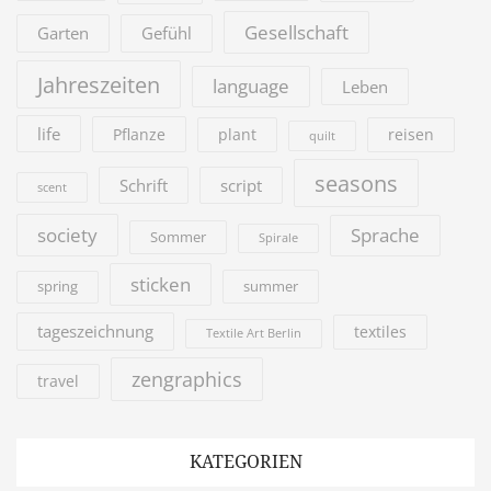
Gesellschaft
Garten
Gefühl
Jahreszeiten
language
Leben
life
Pflanze
plant
reisen
quilt
seasons
Schrift
script
scent
society
Sprache
Sommer
Spirale
sticken
summer
spring
tageszeichnung
textiles
Textile Art Berlin
zengraphics
travel
KATEGORIEN