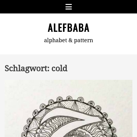
Skip
Menu
to
content
ALEFBABA
alphabet & pattern
Schlagwort:
cold