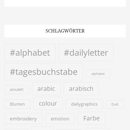
SCHLAGWÖRTER
#alphabet
#dailyletter
#tagesbuchstabe
alphabet
arabic
arabisch
amulett
colour
dailygraphics
Blumen
Duft
Farbe
embroidery
emotion