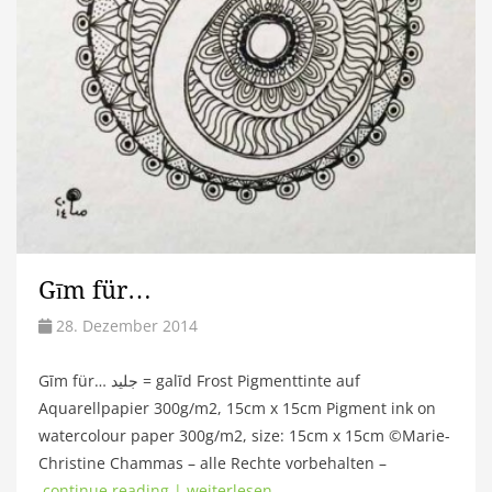
Gīm für…
28. Dezember 2014
Gīm für… جليد = galīd Frost Pigmenttinte auf
Aquarellpapier 300g/m2, 15cm x 15cm Pigment ink on
watercolour paper 300g/m2, size: 15cm x 15cm ©Marie-
Christine Chammas – alle Rechte vorbehalten –
continue reading | weiterlesen