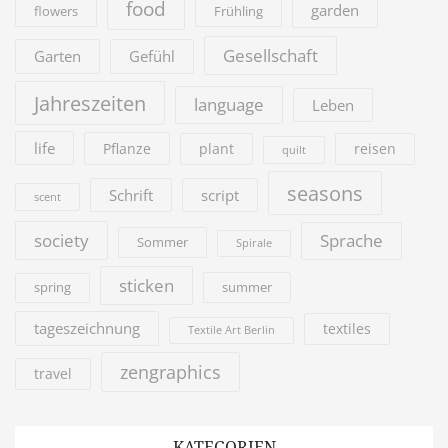
food
garden
flowers
Frühling
Gesellschaft
Garten
Gefühl
Jahreszeiten
language
Leben
life
Pflanze
plant
reisen
quilt
seasons
Schrift
script
scent
society
Sprache
Sommer
Spirale
sticken
summer
spring
tageszeichnung
textiles
Textile Art Berlin
zengraphics
travel
KATEGORIEN