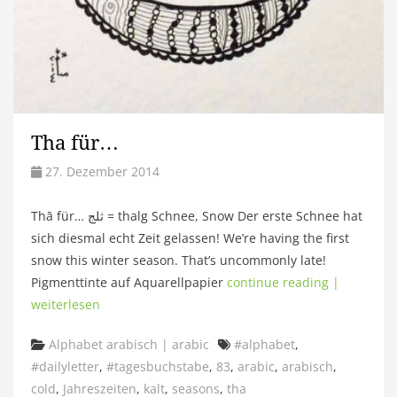
Tha für…
27. Dezember 2014
Thā für… ثلج = thalg Schnee, Snow Der erste Schnee hat
sich diesmal echt Zeit gelassen! We’re having the first
snow this winter season. That’s uncommonly late!
Pigmenttinte auf Aquarellpapier
continue reading |
weiterlesen
Categories
Tags
Alphabet arabisch | arabic
#alphabet
,
#dailyletter
,
#tagesbuchstabe
,
83
,
arabic
,
arabisch
,
cold
,
Jahreszeiten
,
kalt
,
seasons
,
tha