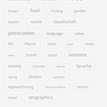
food
garden
flowers
Frühling
Gesellschaft
Garten
Gefühl
Jahreszeiten
language
Leben
life
Pflanze
plant
reisen
quilt
seasons
Schrift
script
scent
society
Sprache
Sommer
Spirale
sticken
summer
spring
tageszeichnung
textiles
Textile Art Berlin
zengraphics
travel