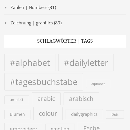
Zahlen | Numbers
(31)
Zeichnung | graphics
(89)
SCHLAGWÖRTER | TAGS
#alphabet
#dailyletter
#tagesbuchstabe
alphabet
arabic
arabisch
amulett
colour
dailygraphics
Blumen
Duft
Farbe
embroidery
emotion