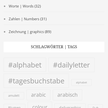
Worte | Words
(32)
Zahlen | Numbers
(31)
Zeichnung | graphics
(89)
SCHLAGWÖRTER | TAGS
#alphabet
#dailyletter
#tagesbuchstabe
alphabet
arabic
arabisch
amulett
colour
dailygraphics
Blumen
Duft