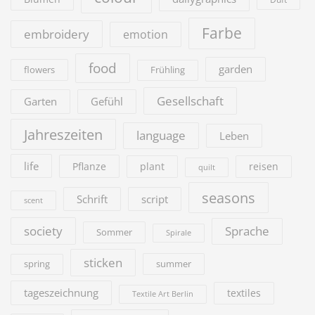
Farbe
embroidery
emotion
food
garden
flowers
Frühling
Gesellschaft
Garten
Gefühl
Jahreszeiten
language
Leben
life
Pflanze
plant
reisen
quilt
seasons
Schrift
script
scent
society
Sprache
Sommer
Spirale
sticken
summer
spring
tageszeichnung
textiles
Textile Art Berlin