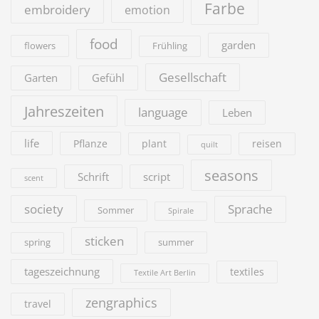
Farbe
embroidery
emotion
food
garden
flowers
Frühling
Gesellschaft
Garten
Gefühl
Jahreszeiten
language
Leben
life
Pflanze
plant
reisen
quilt
seasons
Schrift
script
scent
society
Sprache
Sommer
Spirale
sticken
summer
spring
tageszeichnung
textiles
Textile Art Berlin
zengraphics
travel