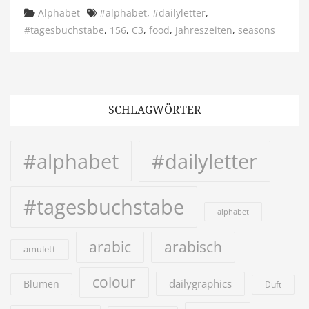
Categories
Tags
Alphabet
#alphabet
,
#dailyletter
,
#tagesbuchstabe
,
156
,
C3
,
food
,
Jahreszeiten
,
seasons
SCHLAGWÖRTER
#alphabet
#dailyletter
#tagesbuchstabe
alphabet
arabic
arabisch
amulett
colour
dailygraphics
Blumen
Duft