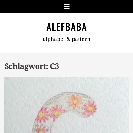
Skip
Menu
to
content
ALEFBABA
alphabet & pattern
Schlagwort:
C3