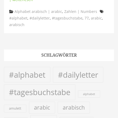
Categories
Tags
Alphabet arabisch | arabic
,
Zahlen | Numbers
#alphabet
,
#dailyletter
,
#tagesbuchstabe
,
77
,
arabic
,
arabisch
SCHLAGWÖRTER
#alphabet
#dailyletter
#tagesbuchstabe
alphabet
arabic
arabisch
amulett