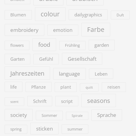
colour
dailygraphics
Blumen
Duft
Farbe
embroidery
emotion
food
garden
flowers
Frühling
Gesellschaft
Garten
Gefühl
Jahreszeiten
language
Leben
life
Pflanze
plant
reisen
quilt
seasons
Schrift
script
scent
society
Sprache
Sommer
Spirale
sticken
summer
spring