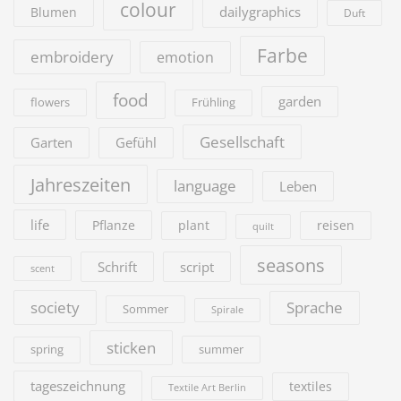
colour
dailygraphics
Blumen
Duft
Farbe
embroidery
emotion
food
garden
flowers
Frühling
Gesellschaft
Garten
Gefühl
Jahreszeiten
language
Leben
life
Pflanze
plant
reisen
quilt
seasons
Schrift
script
scent
society
Sprache
Sommer
Spirale
sticken
summer
spring
tageszeichnung
textiles
Textile Art Berlin