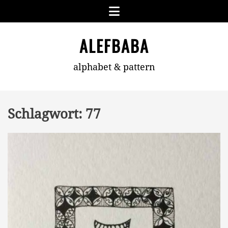
Skip
Menu
to
content
ALEFBABA
alphabet & pattern
Schlagwort:
77