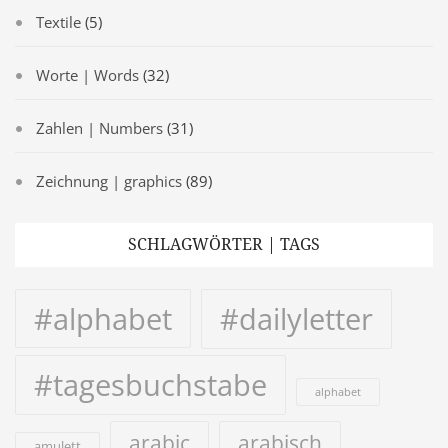
Textile
(5)
Worte | Words
(32)
Zahlen | Numbers
(31)
Zeichnung | graphics
(89)
SCHLAGWÖRTER | TAGS
#alphabet
#dailyletter
#tagesbuchstabe
alphabet
arabic
arabisch
amulett