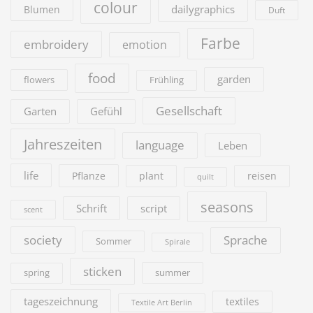
colour
dailygraphics
Blumen
Duft
Farbe
embroidery
emotion
food
garden
flowers
Frühling
Gesellschaft
Garten
Gefühl
Jahreszeiten
language
Leben
life
Pflanze
plant
reisen
quilt
seasons
Schrift
script
scent
society
Sprache
Sommer
Spirale
sticken
summer
spring
tageszeichnung
textiles
Textile Art Berlin