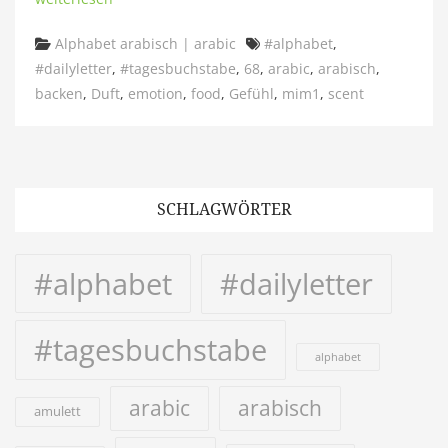
Categories
Tags
Alphabet arabisch | arabic
#alphabet
,
#dailyletter
,
#tagesbuchstabe
,
68
,
arabic
,
arabisch
,
backen
,
Duft
,
emotion
,
food
,
Gefühl
,
mim1
,
scent
SCHLAGWÖRTER
#alphabet
#dailyletter
#tagesbuchstabe
alphabet
arabic
arabisch
amulett