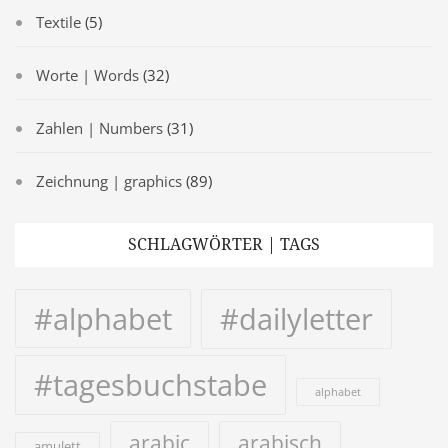
Textile
(5)
Worte | Words
(32)
Zahlen | Numbers
(31)
Zeichnung | graphics
(89)
SCHLAGWÖRTER | TAGS
#alphabet
#dailyletter
#tagesbuchstabe
alphabet
arabic
arabisch
amulett