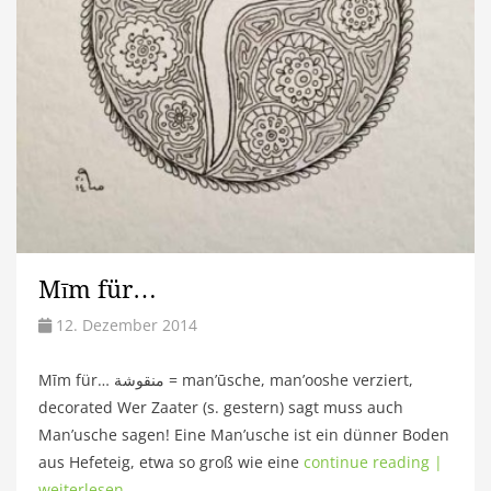
Mīm für…
12. Dezember 2014
Mīm für… منقوشة = man’ūsche, man’ooshe verziert,
decorated Wer Zaater (s. gestern) sagt muss auch
Man’usche sagen! Eine Man’usche ist ein dünner Boden
aus Hefeteig, etwa so groß wie eine
continue reading |
weiterlesen