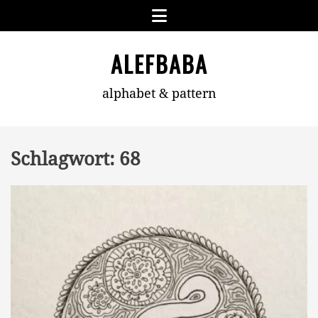
Skip
Menu
to
content
ALEFBABA
alphabet & pattern
Schlagwort:
68