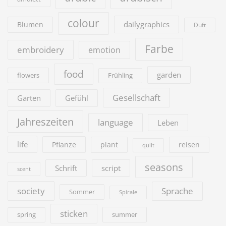
colour
dailygraphics
Blumen
Duft
Farbe
embroidery
emotion
food
garden
flowers
Frühling
Gesellschaft
Garten
Gefühl
Jahreszeiten
language
Leben
life
Pflanze
plant
reisen
quilt
seasons
Schrift
script
scent
society
Sprache
Sommer
Spirale
sticken
summer
spring