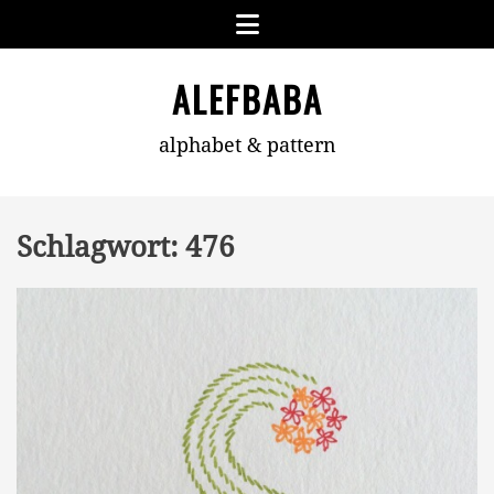
Skip
Menu
to
content
ALEFBABA
alphabet & pattern
Schlagwort:
476