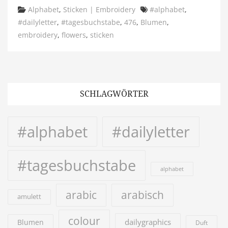
Categories
Tags
Alphabet
,
Sticken | Embroidery
#alphabet
,
#dailyletter
,
#tagesbuchstabe
,
476
,
Blumen
,
embroidery
,
flowers
,
sticken
SCHLAGWÖRTER
#alphabet
#dailyletter
#tagesbuchstabe
alphabet
arabic
arabisch
amulett
colour
dailygraphics
Blumen
Duft