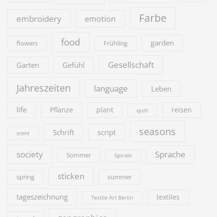
Farbe
embroidery
emotion
food
garden
flowers
Frühling
Gesellschaft
Garten
Gefühl
Jahreszeiten
language
Leben
life
Pflanze
plant
reisen
quilt
seasons
Schrift
script
scent
society
Sprache
Sommer
Spirale
sticken
summer
spring
tageszeichnung
textiles
Textile Art Berlin