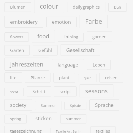
colour
dailygraphics
Blumen
Duft
Farbe
embroidery
emotion
food
garden
flowers
Frühling
Gesellschaft
Garten
Gefühl
Jahreszeiten
language
Leben
life
Pflanze
plant
reisen
quilt
seasons
Schrift
script
scent
society
Sprache
Sommer
Spirale
sticken
summer
spring
tageszeichnung
textiles
Textile Art Berlin