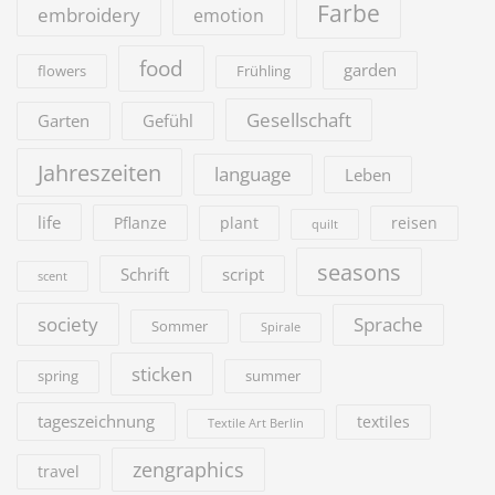
Farbe
embroidery
emotion
food
garden
flowers
Frühling
Gesellschaft
Garten
Gefühl
Jahreszeiten
language
Leben
life
Pflanze
plant
reisen
quilt
seasons
Schrift
script
scent
society
Sprache
Sommer
Spirale
sticken
summer
spring
tageszeichnung
textiles
Textile Art Berlin
zengraphics
travel