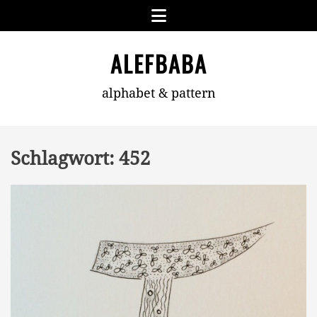
Skip
Menu
to
content
ALEFBABA
alphabet & pattern
Schlagwort:
452