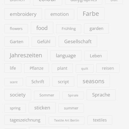
Farbe
embroidery
emotion
food
garden
flowers
Frühling
Gesellschaft
Garten
Gefühl
Jahreszeiten
language
Leben
life
Pflanze
plant
reisen
quilt
seasons
Schrift
script
scent
society
Sprache
Sommer
Spirale
sticken
summer
spring
tageszeichnung
textiles
Textile Art Berlin