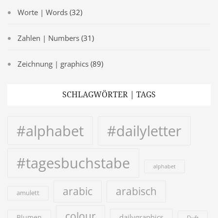
Worte | Words
(32)
Zahlen | Numbers
(31)
Zeichnung | graphics
(89)
SCHLAGWÖRTER | TAGS
#alphabet
#dailyletter
#tagesbuchstabe
alphabet
arabic
arabisch
amulett
colour
dailygraphics
Blumen
Duft