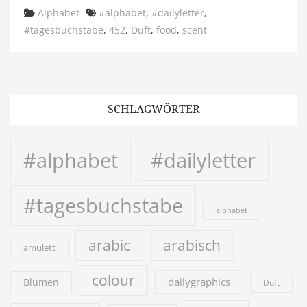
Categories
Tags
Alphabet
#alphabet
,
#dailyletter
,
#tagesbuchstabe
,
452
,
Duft
,
food
,
scent
SCHLAGWÖRTER
#alphabet
#dailyletter
#tagesbuchstabe
alphabet
arabic
arabisch
amulett
colour
dailygraphics
Blumen
Duft