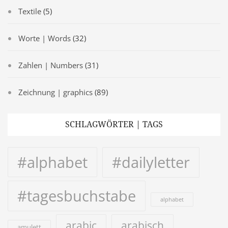
Textile
(5)
Worte | Words
(32)
Zahlen | Numbers
(31)
Zeichnung | graphics
(89)
SCHLAGWÖRTER | TAGS
#alphabet
#dailyletter
#tagesbuchstabe
alphabet
arabic
arabisch
amulett