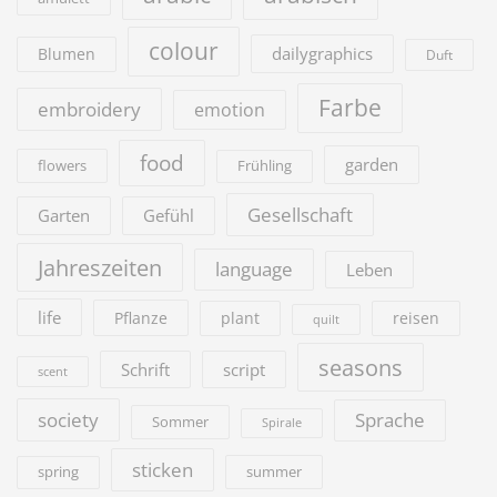
colour
dailygraphics
Blumen
Duft
Farbe
embroidery
emotion
food
garden
flowers
Frühling
Gesellschaft
Garten
Gefühl
Jahreszeiten
language
Leben
life
Pflanze
plant
reisen
quilt
seasons
Schrift
script
scent
society
Sprache
Sommer
Spirale
sticken
summer
spring