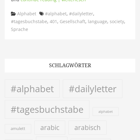
Categories
Tags
Alphabet
#alphabet
,
#dailyletter
,
#tagesbuchstabe
,
401
,
Gesellschaft
,
language
,
society
,
Sprache
SCHLAGWÖRTER
#alphabet
#dailyletter
#tagesbuchstabe
alphabet
arabic
arabisch
amulett