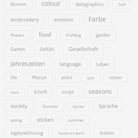
colour
dailygraphics
Blumen
Duft
Farbe
embroidery
emotion
food
garden
flowers
Frühling
Gesellschaft
Garten
Gefühl
Jahreszeiten
language
Leben
life
Pflanze
plant
reisen
quilt
seasons
Schrift
script
scent
society
Sprache
Sommer
Spirale
sticken
summer
spring
tageszeichnung
textiles
Textile Art Berlin