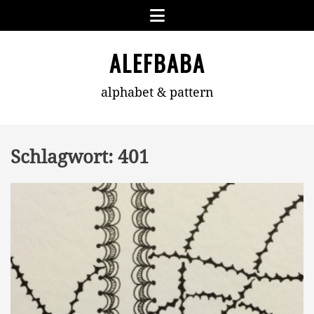
Skip
Menu
to
content
ALEFBABA
alphabet & pattern
Schlagwort:
401