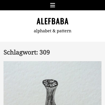
Skip
Menu
to
content
ALEFBABA
alphabet & pattern
Schlagwort:
309