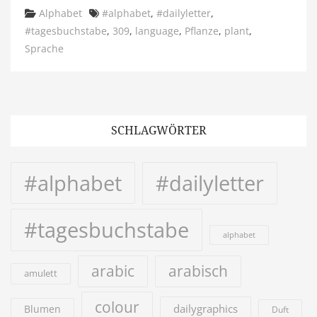
Categories
Tags
Alphabet
#alphabet
,
#dailyletter
,
#tagesbuchstabe
,
309
,
language
,
Pflanze
,
plant
,
Sprache
SCHLAGWÖRTER
#alphabet
#dailyletter
#tagesbuchstabe
alphabet
arabic
arabisch
amulett
colour
dailygraphics
Blumen
Duft