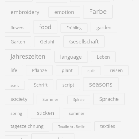
Farbe
embroidery
emotion
food
garden
flowers
Frühling
Gesellschaft
Garten
Gefühl
Jahreszeiten
language
Leben
life
Pflanze
plant
reisen
quilt
seasons
Schrift
script
scent
society
Sprache
Sommer
Spirale
sticken
summer
spring
tageszeichnung
textiles
Textile Art Berlin