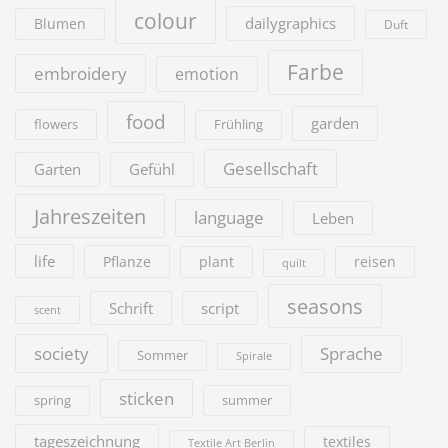
colour
dailygraphics
Blumen
Duft
Farbe
embroidery
emotion
food
garden
flowers
Frühling
Gesellschaft
Garten
Gefühl
Jahreszeiten
language
Leben
life
Pflanze
plant
reisen
quilt
seasons
Schrift
script
scent
society
Sprache
Sommer
Spirale
sticken
summer
spring
tageszeichnung
textiles
Textile Art Berlin