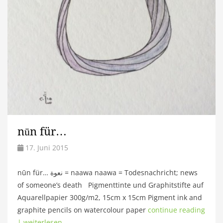
nūn für…
17. Juni 2015
nūn für… نعوة = naawa naawa = Todesnachricht; news
of someone’s death Pigmenttinte und Graphitstifte auf
Aquarellpapier 300g/m2, 15cm x 15cm Pigment ink and
graphite pencils on watercolour paper
continue reading
| weiterlesen