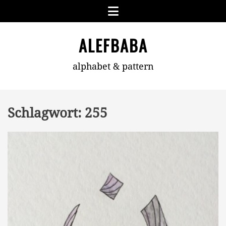
Skip
Menu
to
content
ALEFBABA
alphabet & pattern
Schlagwort:
255