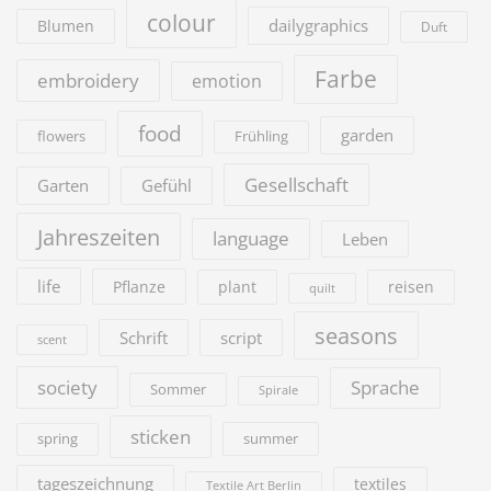
colour
dailygraphics
Blumen
Duft
Farbe
embroidery
emotion
food
garden
flowers
Frühling
Gesellschaft
Garten
Gefühl
Jahreszeiten
language
Leben
life
Pflanze
plant
reisen
quilt
seasons
Schrift
script
scent
society
Sprache
Sommer
Spirale
sticken
summer
spring
tageszeichnung
textiles
Textile Art Berlin