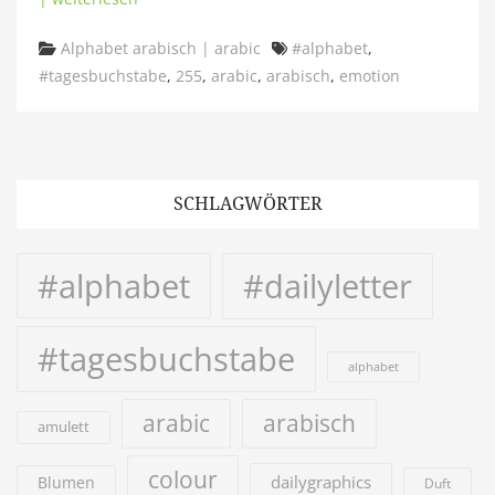
Categories
Tags
Alphabet arabisch | arabic
#alphabet
,
#tagesbuchstabe
,
255
,
arabic
,
arabisch
,
emotion
SCHLAGWÖRTER
#alphabet
#dailyletter
#tagesbuchstabe
alphabet
arabic
arabisch
amulett
colour
dailygraphics
Blumen
Duft