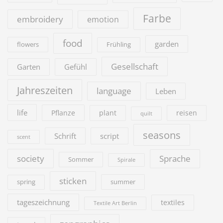
Farbe
embroidery
emotion
food
garden
flowers
Frühling
Gesellschaft
Garten
Gefühl
Jahreszeiten
language
Leben
life
Pflanze
plant
reisen
quilt
seasons
Schrift
script
scent
society
Sprache
Sommer
Spirale
sticken
summer
spring
tageszeichnung
textiles
Textile Art Berlin