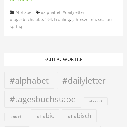
Categories
Tags
Alphabet
#alphabet
,
#dailyletter
,
#tagesbuchstabe
,
194
,
Frühling
,
Jahreszeiten
,
seasons
,
spring
SCHLAGWÖRTER
#alphabet
#dailyletter
#tagesbuchstabe
alphabet
arabic
arabisch
amulett