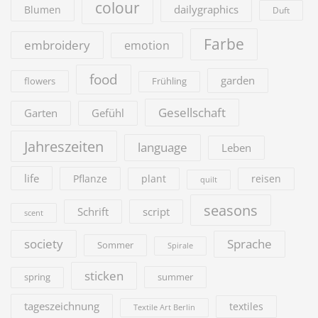
colour
dailygraphics
Blumen
Duft
Farbe
embroidery
emotion
food
garden
flowers
Frühling
Gesellschaft
Garten
Gefühl
Jahreszeiten
language
Leben
life
Pflanze
plant
reisen
quilt
seasons
Schrift
script
scent
society
Sprache
Sommer
Spirale
sticken
summer
spring
tageszeichnung
textiles
Textile Art Berlin