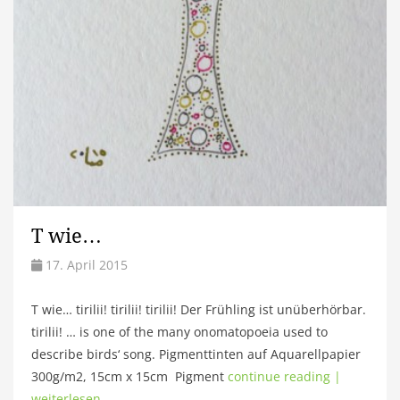
T wie…
17. April 2015
T wie… tirilii! tirilii! tirilii! Der Frühling ist unüberhörbar.
tirilii! … is one of the many onomatopoeia used to
describe birds‘ song. Pigmenttinten auf Aquarellpapier
300g/m2, 15cm x 15cm Pigment
continue reading |
weiterlesen