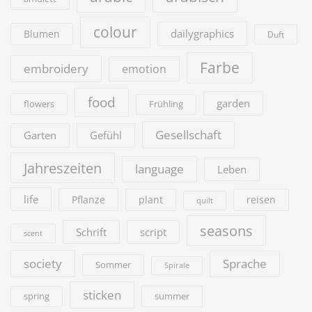
colour
dailygraphics
Blumen
Duft
Farbe
embroidery
emotion
food
garden
flowers
Frühling
Gesellschaft
Garten
Gefühl
Jahreszeiten
language
Leben
life
Pflanze
plant
reisen
quilt
seasons
Schrift
script
scent
society
Sprache
Sommer
Spirale
sticken
summer
spring