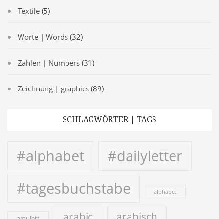
Textile
(5)
Worte | Words
(32)
Zahlen | Numbers
(31)
Zeichnung | graphics
(89)
SCHLAGWÖRTER | TAGS
#alphabet
#dailyletter
#tagesbuchstabe
alphabet
arabic
arabisch
amulett