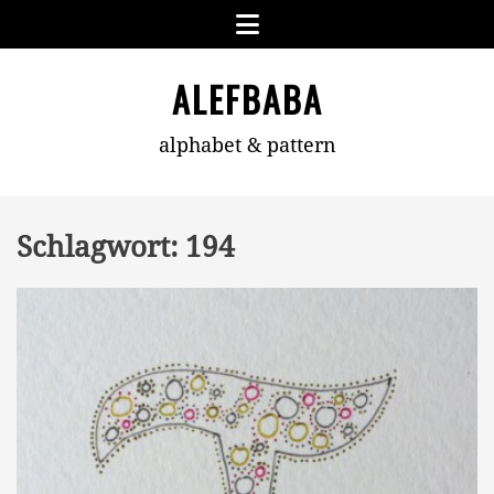
Skip
Menu
to
content
ALEFBABA
alphabet & pattern
Schlagwort:
194