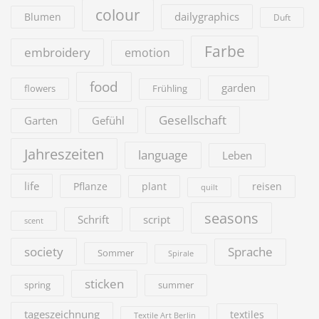
colour
dailygraphics
Blumen
Duft
Farbe
embroidery
emotion
food
garden
flowers
Frühling
Gesellschaft
Garten
Gefühl
Jahreszeiten
language
Leben
life
Pflanze
plant
reisen
quilt
seasons
Schrift
script
scent
society
Sprache
Sommer
Spirale
sticken
summer
spring
tageszeichnung
textiles
Textile Art Berlin