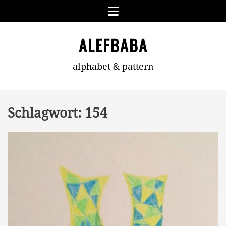
Skip
Menu
to
content
ALEFBABA
alphabet & pattern
Schlagwort:
154