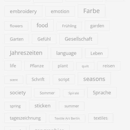
Farbe
embroidery
emotion
food
garden
flowers
Frühling
Gesellschaft
Garten
Gefühl
Jahreszeiten
language
Leben
life
Pflanze
plant
reisen
quilt
seasons
Schrift
script
scent
society
Sprache
Sommer
Spirale
sticken
summer
spring
tageszeichnung
textiles
Textile Art Berlin