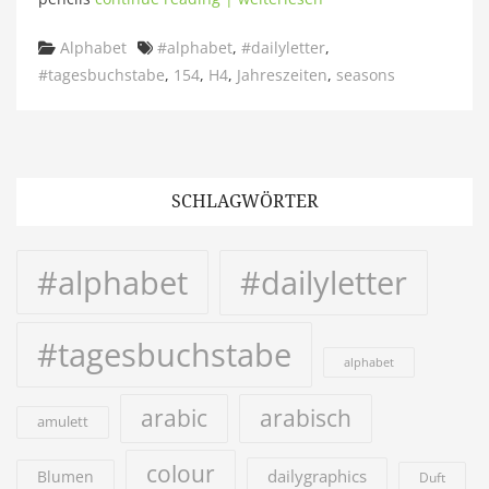
Categories
Tags
Alphabet
#alphabet
,
#dailyletter
,
#tagesbuchstabe
,
154
,
H4
,
Jahreszeiten
,
seasons
SCHLAGWÖRTER
#alphabet
#dailyletter
#tagesbuchstabe
alphabet
arabic
arabisch
amulett
colour
dailygraphics
Blumen
Duft