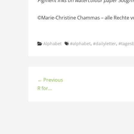
Pigment inks on watercolour paper 300g/
©Marie-Christine Chammas – alle Rechte v
Categories
Tags
Alphabet
#alphabet
,
#dailyletter
,
#tages
← Previous
R for…