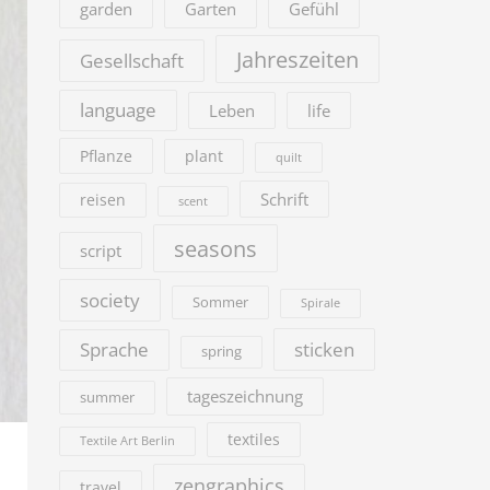
garden
Garten
Gefühl
Jahreszeiten
Gesellschaft
language
Leben
life
Pflanze
plant
quilt
Schrift
reisen
scent
seasons
script
society
Sommer
Spirale
sticken
Sprache
spring
tageszeichnung
summer
textiles
Textile Art Berlin
zengraphics
travel