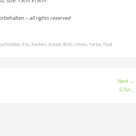
m2, size: 15cm x15cm
orbehalten –
all rights reserved
buchstabe
,
516
,
backen
,
bread
,
Brot
,
colour
,
Farbe
,
food
Next →
G für…