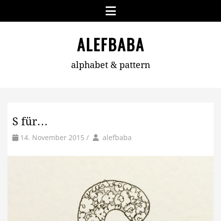
Skip
Menu
to
content
ALEFBABA
alphabet & pattern
S für…
by
Author
14. November 2015
/
alefbaba