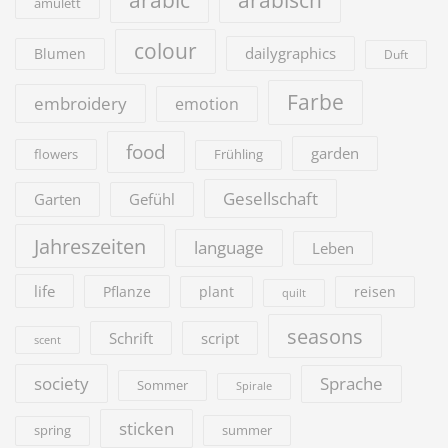
arabic
arabisch
amulett
colour
dailygraphics
Blumen
Duft
Farbe
embroidery
emotion
food
garden
flowers
Frühling
Gesellschaft
Garten
Gefühl
Jahreszeiten
language
Leben
life
Pflanze
plant
reisen
quilt
seasons
Schrift
script
scent
society
Sprache
Sommer
Spirale
sticken
summer
spring