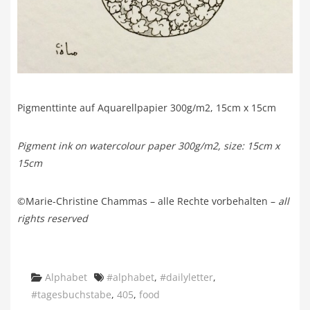
Pigmenttinte auf Aquarellpapier 300g/m2, 15cm x 15cm
Pigment ink on watercolour paper 300g/m2, size: 15cm x
15cm
©Marie-Christine Chammas – alle Rechte vorbehalten –
all
rights reserved
Categories
Tags
Alphabet
#alphabet
,
#dailyletter
,
#tagesbuchstabe
,
405
,
food