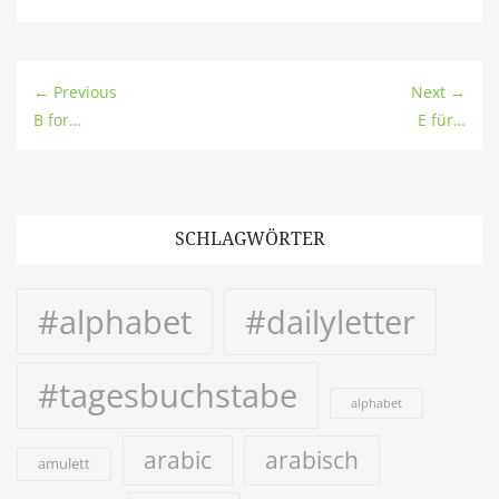
← Previous
Next →
B for…
E für…
SCHLAGWÖRTER
#alphabet
#dailyletter
#tagesbuchstabe
alphabet
arabic
arabisch
amulett