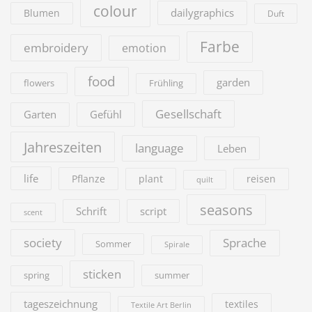
colour
dailygraphics
Blumen
Duft
Farbe
embroidery
emotion
food
garden
flowers
Frühling
Gesellschaft
Garten
Gefühl
Jahreszeiten
language
Leben
life
Pflanze
plant
reisen
quilt
seasons
Schrift
script
scent
society
Sprache
Sommer
Spirale
sticken
summer
spring
tageszeichnung
textiles
Textile Art Berlin