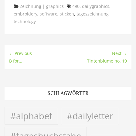
Categories
Tags
Zeichnung | graphics
490
,
dailygraphics
,
embroidery
,
software
,
sticken
,
tageszeichnung
,
technology
← Previous
Next →
B for…
Tintenblume no. 19
SCHLAGWÖRTER
#alphabet
#dailyletter