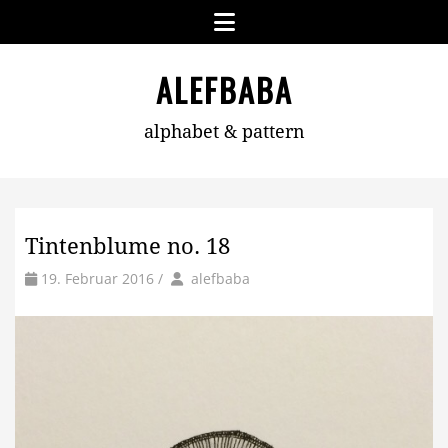
Skip
Menu
to
content
ALEFBABA
alphabet & pattern
Tintenblume no. 18
by
Author
19. Februar 2016
/
alefbaba