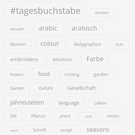
#tagesbuchstabe
alphabet
arabic
arabisch
amulett
colour
dailygraphics
Blumen
Duft
Farbe
embroidery
emotion
food
garden
flowers
Frühling
Gesellschaft
Garten
Gefühl
Jahreszeiten
language
Leben
life
Pflanze
plant
reisen
quilt
seasons
Schrift
script
scent