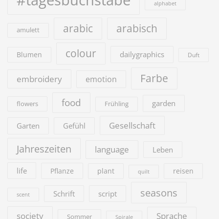
#tagesbuchstabe
alphabet
arabic
arabisch
amulett
colour
dailygraphics
Blumen
Duft
Farbe
embroidery
emotion
food
garden
flowers
Frühling
Gesellschaft
Garten
Gefühl
Jahreszeiten
language
Leben
life
Pflanze
plant
reisen
quilt
seasons
Schrift
script
scent
society
Sprache
Sommer
Spirale