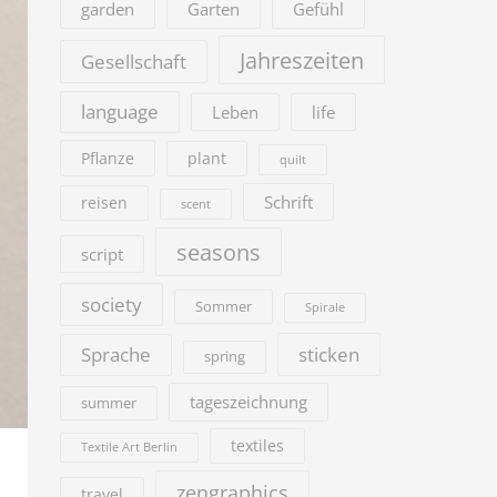
garden
Garten
Gefühl
Jahreszeiten
Gesellschaft
language
Leben
life
Pflanze
plant
quilt
Schrift
reisen
scent
seasons
script
society
Sommer
Spirale
sticken
Sprache
spring
tageszeichnung
summer
textiles
Textile Art Berlin
zengraphics
travel