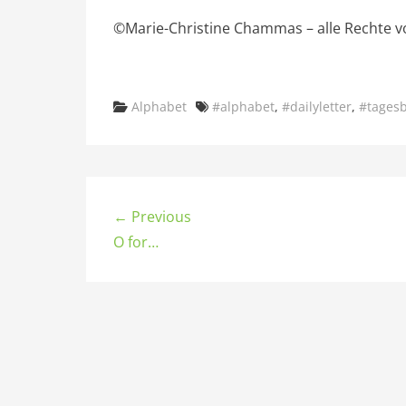
©Marie-Christine Chammas – alle Rechte v
Categories
Tags
Alphabet
#alphabet
,
#dailyletter
,
#tages
← Previous
O for…