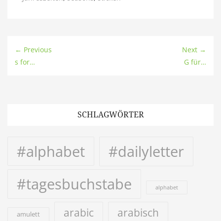
← Previous
Next →
s for…
G für…
SCHLAGWÖRTER
#alphabet
#dailyletter
#tagesbuchstabe
alphabet
arabic
arabisch
amulett