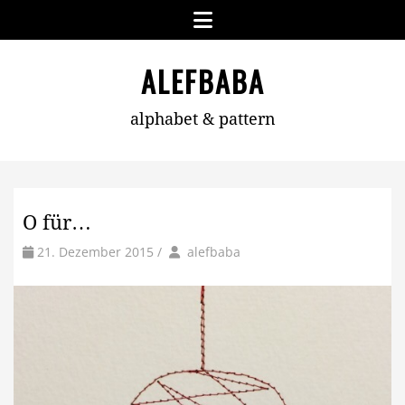
Skip
Menu
to
content
ALEFBABA
alphabet & pattern
O für…
by
Author
21. Dezember 2015
/
alefbaba