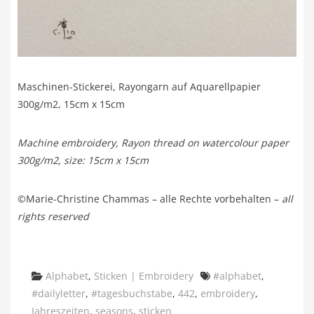
Maschinen-Stickerei, Rayongarn auf Aquarellpapier
300g/m2, 15cm x 15cm
Machine embroidery, Rayon thread on watercolour paper
300g/m2, size: 15cm x 15cm
©Marie-Christine Chammas – alle Rechte vorbehalten –
all
rights reserved
Categories
Tags
Alphabet
,
Sticken | Embroidery
#alphabet
,
#dailyletter
,
#tagesbuchstabe
,
442
,
embroidery
,
Jahreszeiten
,
seasons
,
sticken