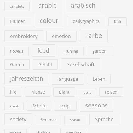
arabic
arabisch
amulett
colour
dailygraphics
Blumen
Duft
Farbe
embroidery
emotion
food
garden
flowers
Frühling
Gesellschaft
Garten
Gefühl
Jahreszeiten
language
Leben
life
Pflanze
plant
reisen
quilt
seasons
Schrift
script
scent
society
Sprache
Sommer
Spirale
sticken