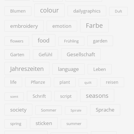
colour
dailygraphics
Blumen
Duft
Farbe
embroidery
emotion
food
garden
flowers
Frühling
Gesellschaft
Garten
Gefühl
Jahreszeiten
language
Leben
life
Pflanze
plant
reisen
quilt
seasons
Schrift
script
scent
society
Sprache
Sommer
Spirale
sticken
summer
spring