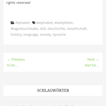
rights reserved
Categories
Tags
Alphabet
#alphabet
,
#dailyletter
,
#tagesbuchstabe
,
420
,
Geschichte
,
Gesellschaft
,
history
,
language
,
society
,
Sprache
← Previous
Next →
N for…
Alef for…
SCHLAGWÖRTER