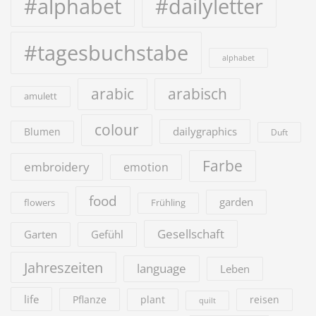
#alphabet
#dailyletter
#tagesbuchstabe
alphabet
arabic
arabisch
amulett
colour
dailygraphics
Blumen
Duft
Farbe
embroidery
emotion
food
garden
flowers
Frühling
Gesellschaft
Garten
Gefühl
Jahreszeiten
language
Leben
life
Pflanze
plant
reisen
quilt