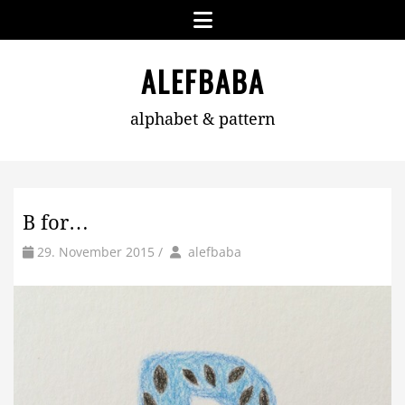
Skip
Menu
to
content
ALEFBABA
alphabet & pattern
B for…
by
Author
29. November 2015
/
alefbaba