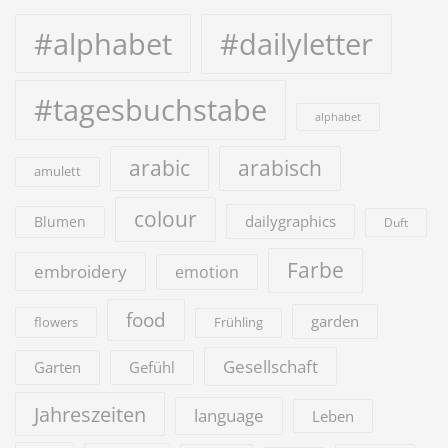
#alphabet
#dailyletter
#tagesbuchstabe
alphabet
arabic
arabisch
amulett
colour
dailygraphics
Blumen
Duft
Farbe
embroidery
emotion
food
garden
flowers
Frühling
Gesellschaft
Garten
Gefühl
Jahreszeiten
language
Leben