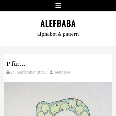
Skip
Menu
to
content
ALEFBABA
alphabet & pattern
P für…
by
Author
21. September 2015
/
alefbaba