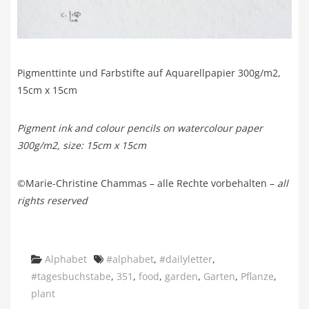
Pigmenttinte und Farbstifte auf Aquarellpapier 300g/m2,
15cm x 15cm
Pigment ink and colour pencils on watercolour paper
300g/m2, size: 15cm x 15cm
©Marie-Christine Chammas – alle Rechte vorbehalten –
all
rights reserved
Categories
Tags
Alphabet
#alphabet
,
#dailyletter
,
#tagesbuchstabe
,
351
,
food
,
garden
,
Garten
,
Pflanze
,
plant