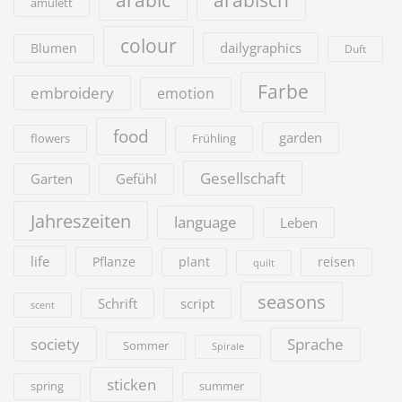
arabic
arabisch
amulett
colour
dailygraphics
Blumen
Duft
Farbe
embroidery
emotion
food
garden
flowers
Frühling
Gesellschaft
Garten
Gefühl
Jahreszeiten
language
Leben
life
Pflanze
plant
reisen
quilt
seasons
Schrift
script
scent
society
Sprache
Sommer
Spirale
sticken
summer
spring