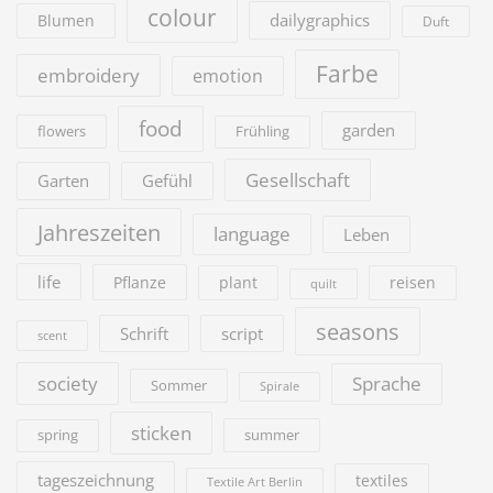
colour
dailygraphics
Blumen
Duft
Farbe
embroidery
emotion
food
garden
flowers
Frühling
Gesellschaft
Garten
Gefühl
Jahreszeiten
language
Leben
life
Pflanze
plant
reisen
quilt
seasons
Schrift
script
scent
society
Sprache
Sommer
Spirale
sticken
summer
spring
tageszeichnung
textiles
Textile Art Berlin