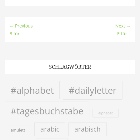
← Previous
Next →
B für…
E für…
SCHLAGWÖRTER
#alphabet
#dailyletter
#tagesbuchstabe
alphabet
arabic
arabisch
amulett