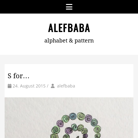
Skip
Menu
to
content
ALEFBABA
alphabet & pattern
S for…
by
Author
24. August 2015
/
alefbaba