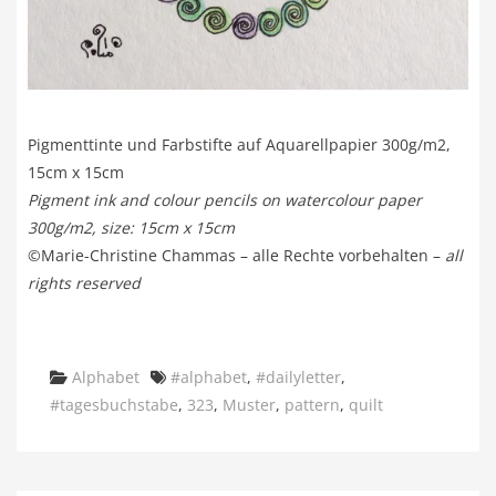
Pigmenttinte und Farbstifte auf Aquarellpapier 300g/m2,
15cm x 15cm
Pigment ink and colour pencils on watercolour paper
300g/m2, size: 15cm x 15cm
©Marie-Christine Chammas – alle Rechte vorbehalten –
all
rights reserved
Categories
Tags
Alphabet
#alphabet
,
#dailyletter
,
#tagesbuchstabe
,
323
,
Muster
,
pattern
,
quilt