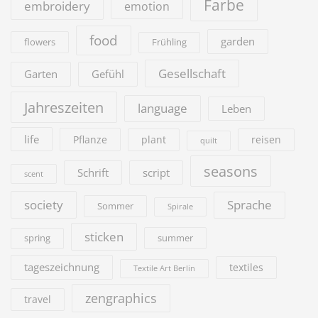
Farbe
embroidery
emotion
food
garden
flowers
Frühling
Gesellschaft
Garten
Gefühl
Jahreszeiten
language
Leben
life
Pflanze
plant
reisen
quilt
seasons
Schrift
script
scent
society
Sprache
Sommer
Spirale
sticken
summer
spring
tageszeichnung
textiles
Textile Art Berlin
zengraphics
travel