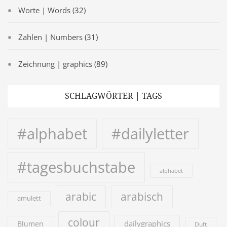
Worte | Words
(32)
Zahlen | Numbers
(31)
Zeichnung | graphics
(89)
SCHLAGWÖRTER | TAGS
#alphabet
#dailyletter
#tagesbuchstabe
alphabet
arabic
arabisch
amulett
colour
dailygraphics
Blumen
Duft