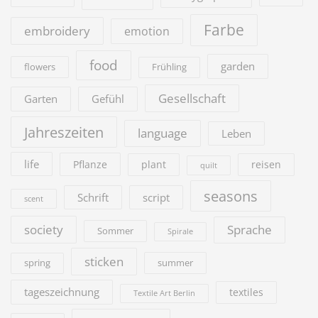
Farbe
embroidery
emotion
food
garden
flowers
Frühling
Gesellschaft
Garten
Gefühl
Jahreszeiten
language
Leben
life
Pflanze
plant
reisen
quilt
seasons
Schrift
script
scent
society
Sprache
Sommer
Spirale
sticken
summer
spring
tageszeichnung
textiles
Textile Art Berlin