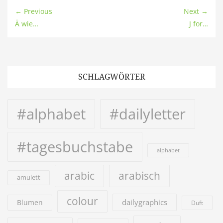
← Previous
Next →
Ä wie…
J for…
SCHLAGWÖRTER
#alphabet
#dailyletter
#tagesbuchstabe
alphabet
arabic
arabisch
amulett
colour
dailygraphics
Blumen
Duft