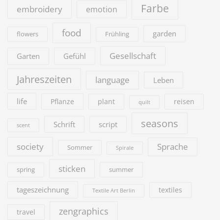
Farbe
embroidery
emotion
food
garden
flowers
Frühling
Gesellschaft
Garten
Gefühl
Jahreszeiten
language
Leben
life
Pflanze
plant
reisen
quilt
seasons
Schrift
script
scent
society
Sprache
Sommer
Spirale
sticken
summer
spring
tageszeichnung
textiles
Textile Art Berlin
zengraphics
travel