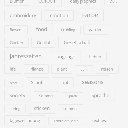
colour
dailygraphics
Blumen
Duft
Farbe
embroidery
emotion
food
garden
flowers
Frühling
Gesellschaft
Garten
Gefühl
Jahreszeiten
language
Leben
life
Pflanze
plant
reisen
quilt
seasons
Schrift
script
scent
society
Sprache
Sommer
Spirale
sticken
summer
spring
tageszeichnung
textiles
Textile Art Berlin