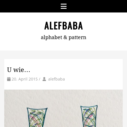
Skip
Menu
to
content
ALEFBABA
alphabet & pattern
U wie…
by
Author
20. April 2015
/
alefbaba