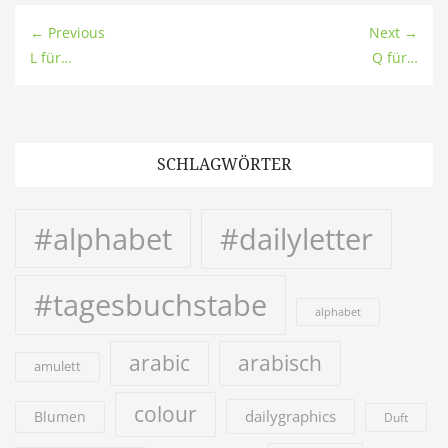
← Previous
Next →
L für…
Q für…
SCHLAGWÖRTER
#alphabet
#dailyletter
#tagesbuchstabe
alphabet
arabic
arabisch
amulett
colour
dailygraphics
Blumen
Duft