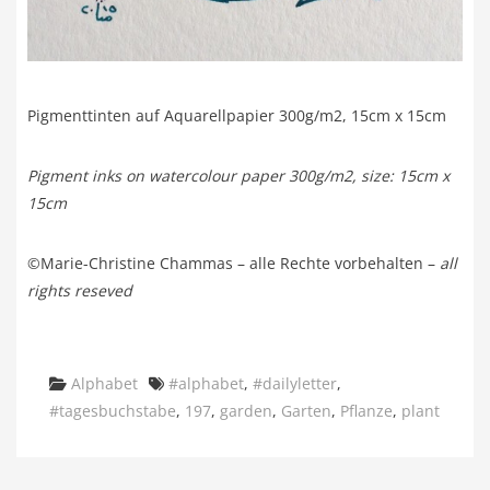
Pigmenttinten auf Aquarellpapier 300g/m2, 15cm x 15cm
Pigment inks on watercolour paper 300g/m2, size: 15cm x
15cm
©Marie-Christine Chammas – alle Rechte vorbehalten –
all
rights reseved
Categories
Tags
Alphabet
#alphabet
,
#dailyletter
,
#tagesbuchstabe
,
197
,
garden
,
Garten
,
Pflanze
,
plant