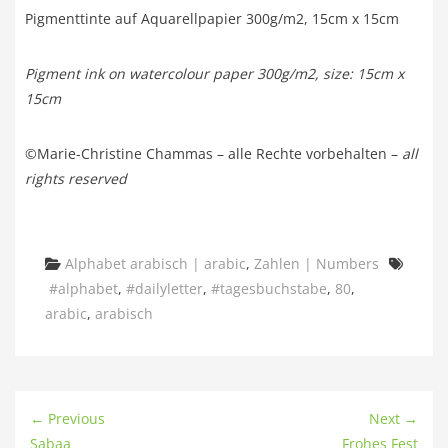
Pigmenttinte auf Aquarellpapier 300g/m2, 15cm x 15cm
Pigment ink on watercolour paper 300g/m2, size: 15cm x
15cm
©Marie-Christine Chammas – alle Rechte vorbehalten –
all
rights reserved
Categories
Alphabet arabisch | arabic
,
Zahlen | Numbers
Tags
#alphabet
,
#dailyletter
,
#tagesbuchstabe
,
80
,
arabic
,
arabisch
← Previous
Next →
Sabaa
Frohes Fest