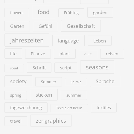
food
garden
flowers
Frühling
Gesellschaft
Garten
Gefühl
Jahreszeiten
language
Leben
life
Pflanze
plant
reisen
quilt
seasons
Schrift
script
scent
society
Sprache
Sommer
Spirale
sticken
summer
spring
tageszeichnung
textiles
Textile Art Berlin
zengraphics
travel