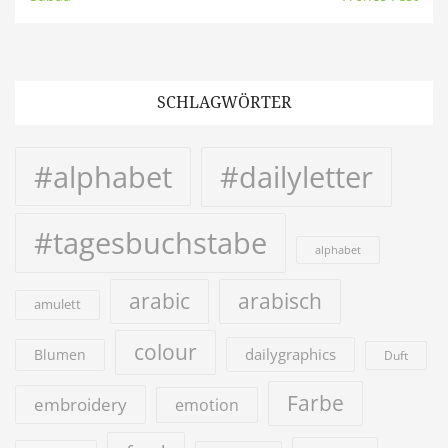
SCHLAGWÖRTER
#alphabet
#dailyletter
#tagesbuchstabe
alphabet
arabic
arabisch
amulett
colour
dailygraphics
Blumen
Duft
Farbe
embroidery
emotion