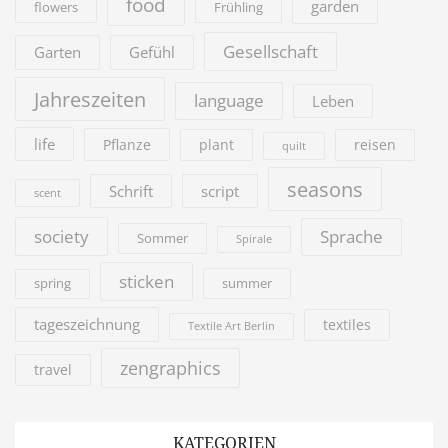
food
garden
flowers
Frühling
Gesellschaft
Garten
Gefühl
Jahreszeiten
language
Leben
life
Pflanze
plant
reisen
quilt
seasons
Schrift
script
scent
society
Sprache
Sommer
Spirale
sticken
summer
spring
tageszeichnung
textiles
Textile Art Berlin
zengraphics
travel
KATEGORIEN