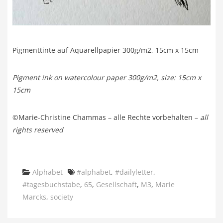
Pigmenttinte auf Aquarellpapier 300g/m2, 15cm x 15cm
Pigment ink on watercolour paper 300g/m2, size: 15cm x
15cm
©Marie-Christine Chammas – alle Rechte vorbehalten –
all
rights reserved
Categories
Tags
Alphabet
#alphabet
,
#dailyletter
,
#tagesbuchstabe
,
65
,
Gesellschaft
,
M3
,
Marie
Marcks
,
society