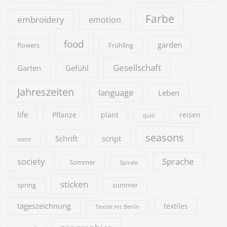
Farbe
embroidery
emotion
food
garden
flowers
Frühling
Gesellschaft
Garten
Gefühl
Jahreszeiten
language
Leben
life
Pflanze
plant
reisen
quilt
seasons
Schrift
script
scent
society
Sprache
Sommer
Spirale
sticken
summer
spring
tageszeichnung
textiles
Textile Art Berlin