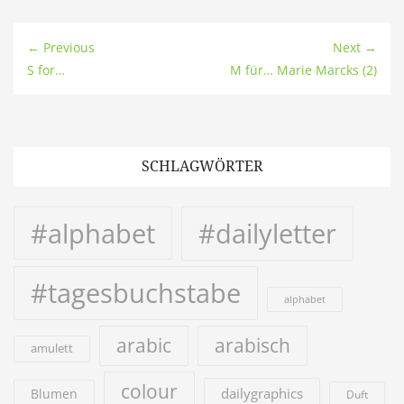
← Previous
Next →
S for…
M für… Marie Marcks (2)
SCHLAGWÖRTER
#alphabet
#dailyletter
#tagesbuchstabe
alphabet
arabic
arabisch
amulett
colour
dailygraphics
Blumen
Duft