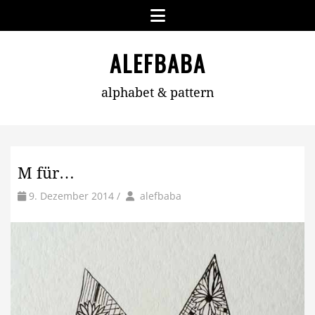
Skip
Menu
to
content
ALEFBABA
alphabet & pattern
M für…
by
Author
9. Dezember 2014
/
alefbaba