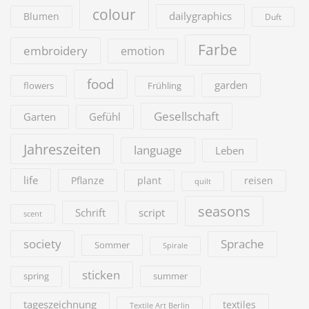
colour
dailygraphics
Blumen
Duft
Farbe
embroidery
emotion
food
garden
flowers
Frühling
Gesellschaft
Garten
Gefühl
Jahreszeiten
language
Leben
life
Pflanze
plant
reisen
quilt
seasons
Schrift
script
scent
society
Sprache
Sommer
Spirale
sticken
summer
spring
tageszeichnung
textiles
Textile Art Berlin