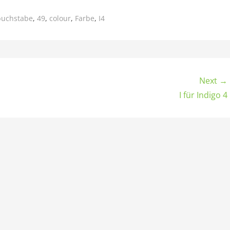
buchstabe
,
49
,
colour
,
Farbe
,
I4
Next →
I für Indigo 4