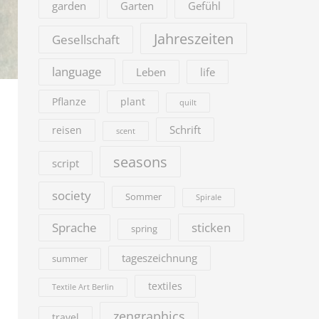
garden
Garten
Gefühl
Jahreszeiten
Gesellschaft
language
Leben
life
Pflanze
plant
quilt
Schrift
reisen
scent
seasons
script
society
Sommer
Spirale
sticken
Sprache
spring
tageszeichnung
summer
textiles
Textile Art Berlin
zengraphics
travel