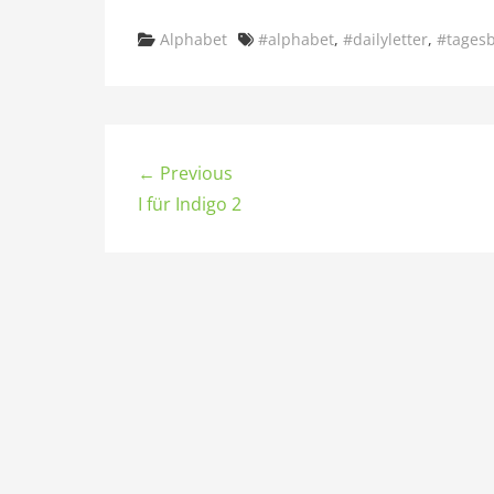
Categories
Tags
Alphabet
#alphabet
,
#dailyletter
,
#tages
← Previous
I für Indigo 2