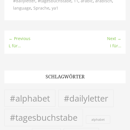
#dailyletter
,
#tagesbuchstabe
,
11
,
arabic
,
arabisch
,
language
,
Sprache
,
ya1
← Previous
Next →
L für…
I für…
SCHLAGWÖRTER
#alphabet
#dailyletter
#tagesbuchstabe
alphabet