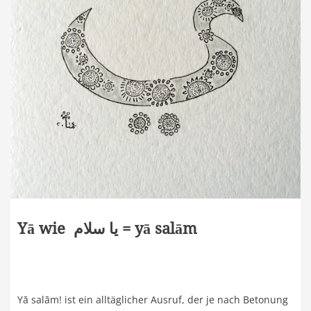
Yā wie يا سلام = yā salām
Yā salām! ist ein alltäglicher Ausruf, der je nach Betonung