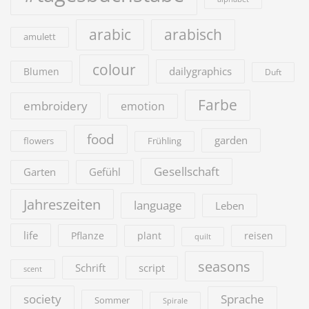
arabic
arabisch
amulett
colour
dailygraphics
Blumen
Duft
Farbe
embroidery
emotion
food
garden
flowers
Frühling
Gesellschaft
Garten
Gefühl
Jahreszeiten
language
Leben
life
Pflanze
plant
reisen
quilt
seasons
Schrift
script
scent
society
Sprache
Sommer
Spirale