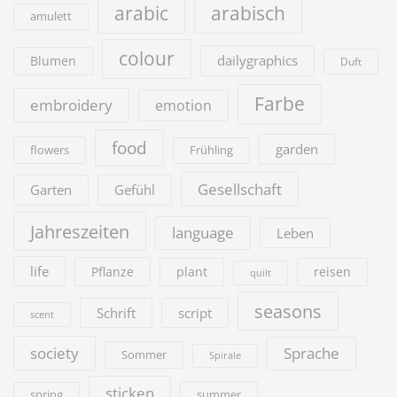
arabic
arabisch
amulett
colour
dailygraphics
Blumen
Duft
Farbe
embroidery
emotion
food
garden
flowers
Frühling
Gesellschaft
Garten
Gefühl
Jahreszeiten
language
Leben
life
Pflanze
plant
reisen
quilt
seasons
Schrift
script
scent
society
Sprache
Sommer
Spirale
sticken
summer
spring